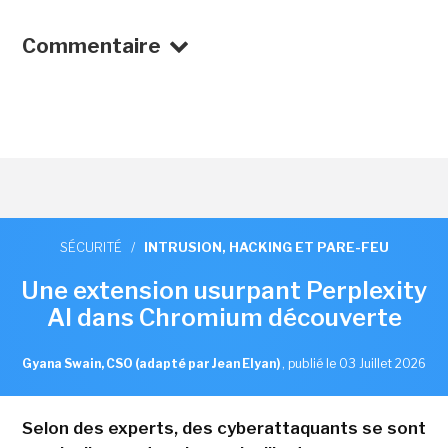
Commentaire
SÉCURITÉ
/
INTRUSION, HACKING ET PARE-FEU
Une extension usurpant Perplexity
AI dans Chromium découverte
Gyana Swain, CSO (adapté par Jean Elyan)
,
publié le 03 Juillet 2026
Selon des experts, des cyberattaquants se sont