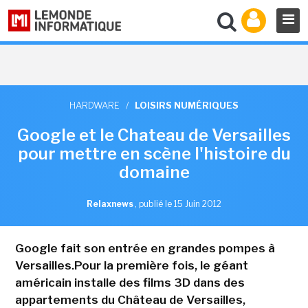
HARDWARE
/
LOISIRS NUMÉRIQUES
Google et le Chateau de Versailles
pour mettre en scène l'histoire du
domaine
Relaxnews
,
publié le 15 Juin 2012
Google fait son entrée en grandes pompes à
Versailles.Pour la première fois, le géant
américain installe des films 3D dans des
appartements du Château de Versailles,