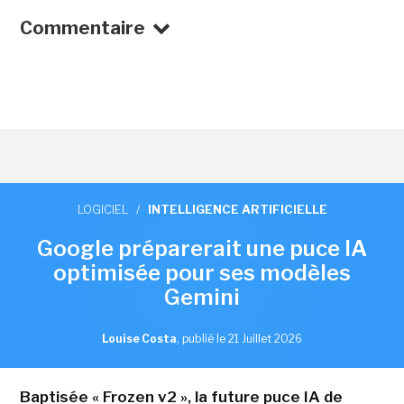
Commentaire
LOGICIEL
/
INTELLIGENCE ARTIFICIELLE
Google préparerait une puce IA
optimisée pour ses modèles
Gemini
Louise Costa
,
publié le 21 Juillet 2026
Baptisée « Frozen v2 », la future puce IA de