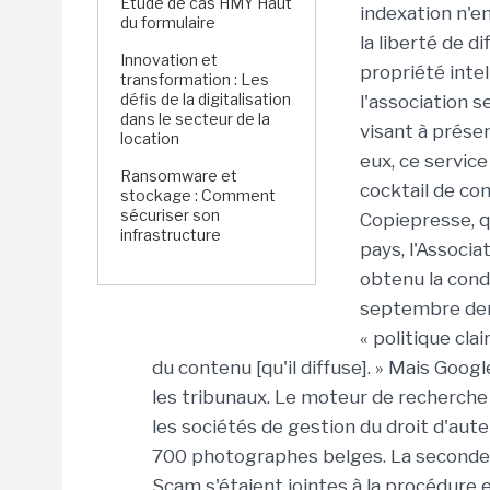
Étude de cas HMY Haut
indexation n'en
du formulaire
la liberté de di
Innovation et
propriété intel
transformation : Les
défis de la digitalisation
l'association 
dans le secteur de la
visant à prése
location
eux, ce servic
Ransomware et
cocktail de con
stockage : Comment
sécuriser son
Copiepresse, q
infrastructure
pays, l'Associ
obtenu la cond
septembre dern
« politique cla
du contenu [qu'il diffuse]. » Mais Goo
les tribunaux. Le moteur de recherche
les sociétés de gestion du droit d'au
700 photographes belges. La seconde 
Scam s'étaient jointes à la procédure