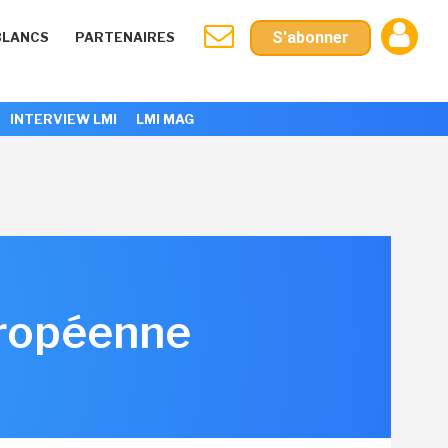
S'abonner
BLANCS
PARTENAIRES
INTERVIEW LMI
LMI MAG
européenne