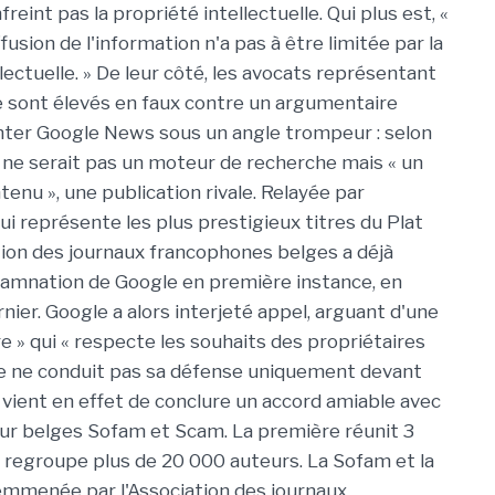
freint pas la propriété intellectuelle. Qui plus est, «
ffusion de l'information n'a pas à être limitée par la
lectuelle. » De leur côté, les avocats représentant
se sont élevés en faux contre un argumentaire
nter Google News sous un angle trompeur : selon
e ne serait pas un moteur de recherche mais « un
tenu », une publication rivale. Relayée par
ui représente les plus prestigieux titres du Plat
ation des journaux francophones belges a déjà
amnation de Google en première instance, en
ier. Google a alors interjeté appel, arguant d'une
ire » qui « respecte les souhaits des propriétaires
gle ne conduit pas sa défense uniquement devant
 vient en effet de conclure un accord amiable avec
teur belges Sofam et Scam. La première réunit 3
regroupe plus de 20 000 auteurs. La Sofam et la
 emmenée par l'Association des journaux