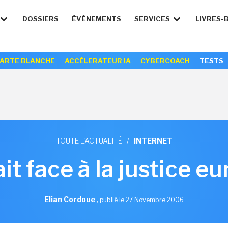
DOSSIERS
ÉVÉNEMENTS
SERVICES
LIVRES-
ARTE BLANCHE
ACCÉLERATEUR IA
CYBERCOACH
TESTS
TOUTE L'ACTUALITÉ
/
INTERNET
it face à la justice 
Elian Cordoue
,
publié le 27 Novembre 2006