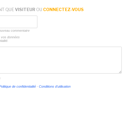
NT QUE
VISITEUR
OU
CONNECTEZ-VOUS
 nouveau commentaire
ns vos données
ialité.
s
Politique de confidentialité
-
Conditions d'utilisation