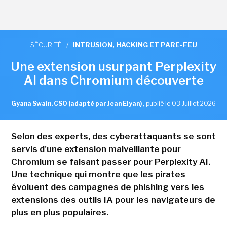
SÉCURITÉ
/
INTRUSION, HACKING ET PARE-FEU
Une extension usurpant Perplexity
AI dans Chromium découverte
Gyana Swain, CSO (adapté par Jean Elyan)
,
publié le 03 Juillet 2026
Selon des experts, des cyberattaquants se sont
servis d'une extension malveillante pour
Chromium se faisant passer pour Perplexity AI.
Une technique qui montre que les pirates
évoluent des campagnes de phishing vers les
extensions des outils IA pour les navigateurs de
plus en plus populaires.