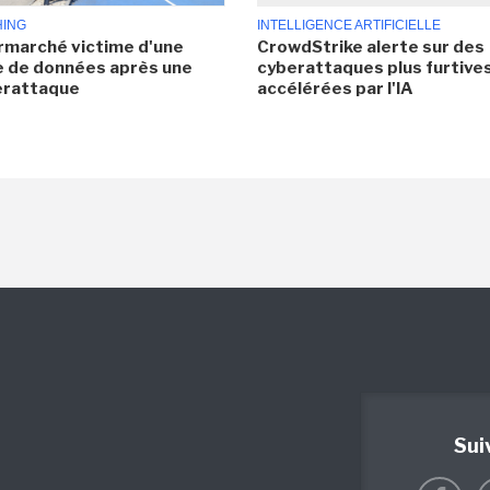
HING
INTELLIGENCE ARTIFICIELLE
rmarché victime d'une
CrowdStrike alerte sur des
e de données après une
cyberattaques plus furtives
erattaque
accélérées par l'IA
Sui