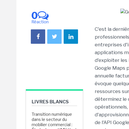
0
Réaction
C'est la derni
professionnels
entreprises d'
applications m
d'exploiter le
Google Maps p
annuelle factur
évoque quelque
ressources sur 
déterminez le 
LIVRES BLANCS
opérationnels, 
Transition numérique
d'approvisionn
dans le secteur du
de l'API Googl
mobilier commercial :