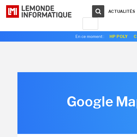
ACTUALITÉS
En ce moment :
HP POLY
C
Google Map