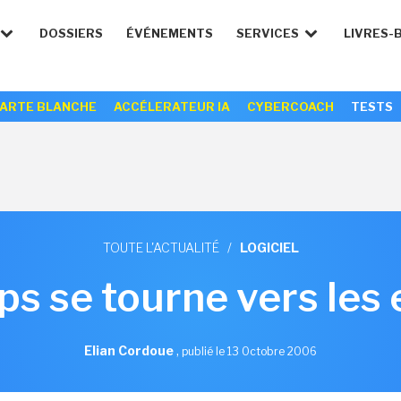
DOSSIERS
ÉVÉNEMENTS
SERVICES
LIVRES-
ARTE BLANCHE
ACCÉLERATEUR IA
CYBERCOACH
TESTS
TOUTE L'ACTUALITÉ
/
LOGICIEL
s se tourne vers les 
Elian Cordoue
,
publié le 13 Octobre 2006