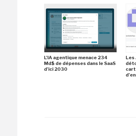
L'IA agentique menace 234
Les 
Md$ de dépenses dans le SaaS
dét
d'ici 2030
cart
d'en