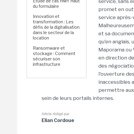
Étude de cas HMY Haut
service, sans 
du formulaire
promet en outr
Innovation et
service après-
transformation : Les
Malheureusemen
défis de la digitalisation
dans le secteur de la
et sa document
location
qu'en anglais,
Ransomware et
Maporama ou Vi
stockage : Comment
en direction de
sécuriser son
infrastructure
des négociatio
l'ouverture de
inaccessibles a
permettre aux 
sein de leurs portails internes.
Article rédigé par
Elian Cordoue