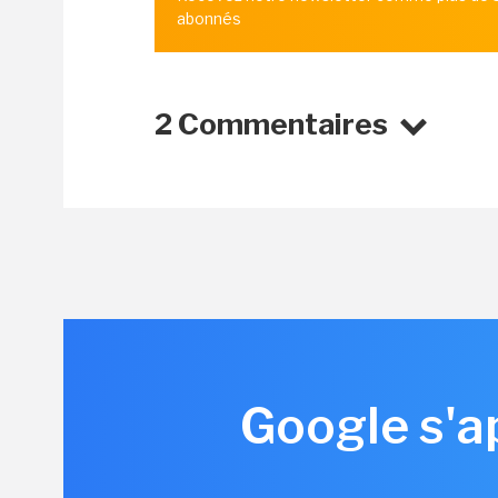
abonnés
2 Commentaires
Google s'ap