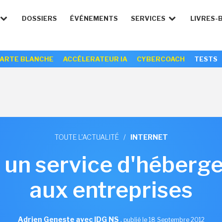
DOSSIERS
ÉVÉNEMENTS
SERVICES
LIVRES-
ARTE BLANCHE
ACCÉLERATEUR IA
CYBERCOACH
TESTS
TOUTE L'ACTUALITÉ
/
INTERNET
 un service d'héberg
aux entreprises
Adrien Geneste avec IDG NS
,
publié le 18 Septembre 2012