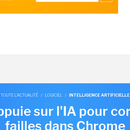
TOUTE L'ACTUALITÉ
/
LOGICIEL
/
INTELLIGENCE ARTIFICIELLE
puie sur l'IA pour co
failles dans Chrome