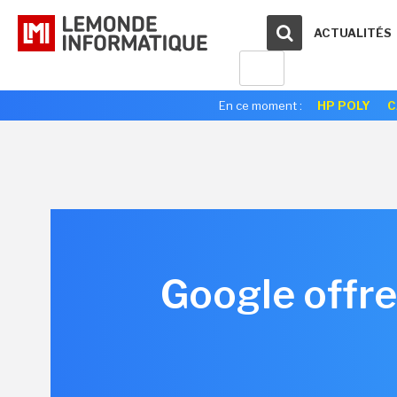
ACTUALITÉS
En ce moment :
HP POLY
C
Google offre