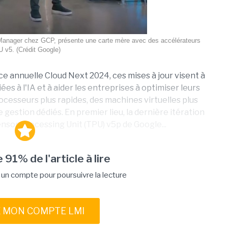
anager chez GCP, présente une carte mère avec des accélérateurs
 v5. (Crédit Google)
e annuelle Cloud Next 2024, ces mises à jour visent à
ées à l'IA et à aider les entreprises à optimiser leurs
esseurs plus rapides, des machines virtuelles plus
 gestion dédiés. En premier lieu, la dernière itération
nsor Processing Unit (TPU) v5p de Google...
 91% de l'article à lire
n compte pour poursuivre la lecture
E MON COMPTE LMI