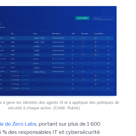
e à gérer les identités des agents IA et à appliquer des politiques de
sécurité à chaque action. (Crédit: Rubrik)
e de Zero Labs
, portant
sur plus de 1 600
 % des responsables IT et cybersécurité