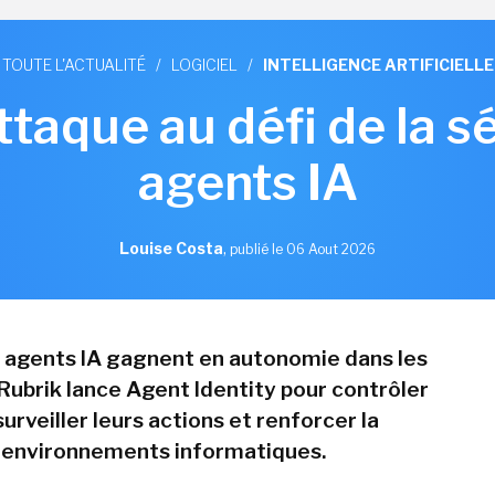
TOUTE L'ACTUALITÉ
/
LOGICIEL
/
INTELLIGENCE ARTIFICIELLE
ttaque au défi de la s
agents IA
Louise Costa
,
publié le 06 Aout 2026
s agents IA gagnent en autonomie dans les
 Rubrik lance Agent Identity pour contrôler
surveiller leurs actions et renforcer la
 environnements informatiques.