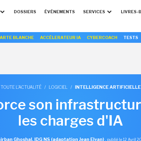
DOSSIERS
ÉVÉNEMENTS
SERVICES
LIVRES-
ARTE BLANCHE
ACCÉLERATEUR IA
CYBERCOACH
TESTS
TOUTE L'ACTUALITÉ
/
LOGICIEL
/
INTELLIGENCE ARTIFICIELLE
rce son infrastructu
les charges d'IA
irban Ghoshal, IDG NS (adaptation Jean Elyan)
,
publié le 12 Avril 