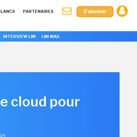
S'abonner
BLANCS
PARTENAIRES
INTERVIEW LMI
LMI MAG
re cloud pour
2024