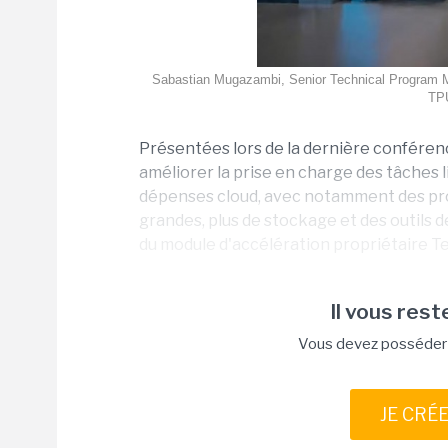
Sabastian Mugazambi, Senior Technical Program M
TPU
Présentées lors de la dernière conférenc
améliorer la prise en charge des tâches li
dépenses cloud, avec notamment des proc
grandes, plus de stockage et des outils de
du module d'accélération propriétaire Te
Il vous reste
Vous devez posséder u
JE CRÉ