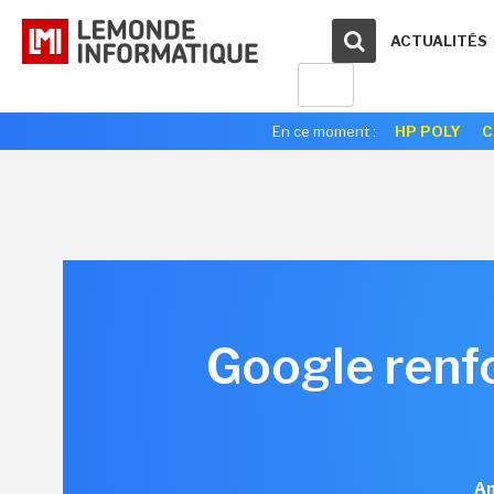
ACTUALITÉS
En ce moment :
HP POLY
C
Google renfo
An