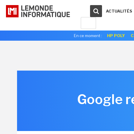
ACTUALITÉS
En ce moment :
HP POLY
C
Google r