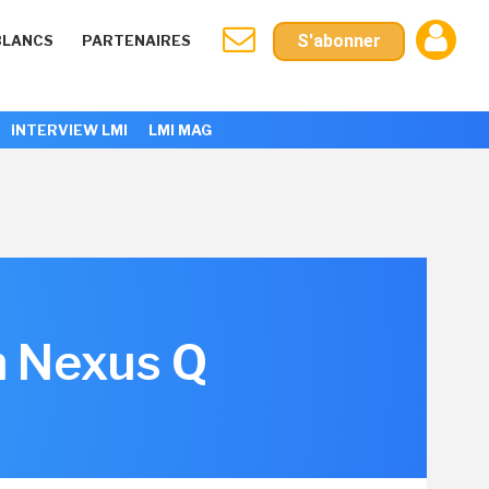
S'abonner
BLANCS
PARTENAIRES
INTERVIEW LMI
LMI MAG
n Nexus Q