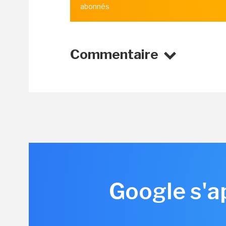
abonnés
Commentaire
Google s'ap