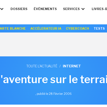
DOSSIERS
ÉVÉNEMENTS
SERVICES
LIVRES-
ARTE BLANCHE
ACCÉLERATEUR IA
CYBERCOACH
TESTS
TOUTE L'ACTUALITÉ
/
INTERNET
'aventure sur le terra
,
publié le 28 Février 2006