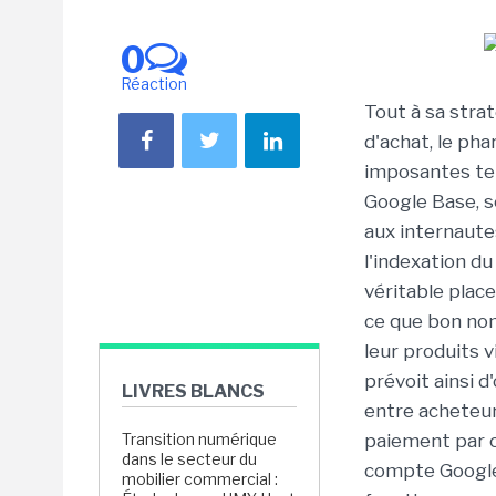
0
Réaction
Tout à sa stra
d'achat, le ph
imposantes ten
Google Base, 
aux internaute
l'indexation d
véritable place
ce que bon nomb
leur produits v
prévoit ainsi d'
LIVRES BLANCS
entre acheteur
Transition numérique
paiement par c
dans le secteur du
compte Google. 
mobilier commercial :