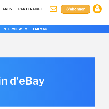
S'abonner
BLANCS
PARTENAIRES
INTERVIEW LMI
LMI MAG
in d'eBay