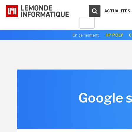
ACTUALITÉS
En ce moment :
HP POLY
C
Google s