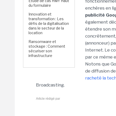
Étude de cas HMY Haut
fonctionnement
du formulaire
enchères en li
Innovation et
publicité Goo
transformation : Les
également décla
défis de la digitalisation
dans le secteur de la
étendre son mod
location
concrètement, 
Ransomware et
(annonceur) pa
stockage : Comment
Internet. Le c
sécuriser son
infrastructure
par ce même 
Notons que Goo
de diffusion de
racheté la tech
Broadcasting.
Article rédigé par