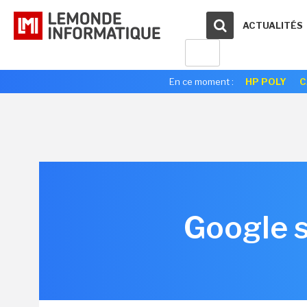
ACTUALITÉS
En ce moment :
HP POLY
C
Google s