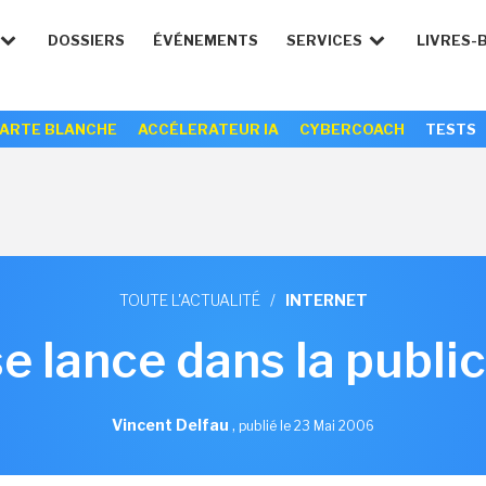
DOSSIERS
ÉVÉNEMENTS
SERVICES
LIVRES-
ARTE BLANCHE
ACCÉLERATEUR IA
CYBERCOACH
TESTS
TOUTE L'ACTUALITÉ
/
INTERNET
e lance dans la public
Vincent Delfau
,
publié le 23 Mai 2006