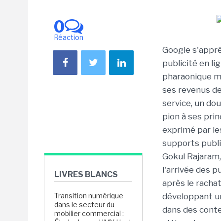
0
Réaction
Google s'apprê
publicité en li
pharaonique mo
ses revenus de
service, un dou
pion à ses pri
exprimé par le
supports publi
Gokul Rajaram,
l'arrivée des 
LIVRES BLANCS
après le racha
Transition numérique
développant u
dans le secteur du
dans des conte
mobilier commercial :