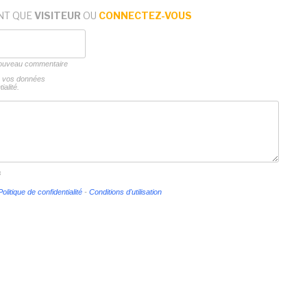
NT QUE
VISITEUR
OU
CONNECTEZ-VOUS
 nouveau commentaire
ns vos données
ialité.
s
Politique de confidentialité
-
Conditions d'utilisation