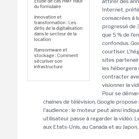
Étude de cas HMY Haut
attirer des an
du formulaire
Internet, préfé
Innovation et
consacrées à la
transformation : Les
progressé de 3
défis de la digitalisation
dans le secteur de la
que 5 % de l'e
location
confondus. Goo
Ransomware et
courtiser. L'h
stockage : Comment
sites partenair
sécuriser son
infrastructure
les hébergera 
contracter avec
visionner la vid
Pour se démarq
chaînes de télévision, Google propose 
l'audience : le moteur peut ainsi indi
utilisateur passe à regarder la vidéo.
aux Etats-Unis, au Canada et au Japon,