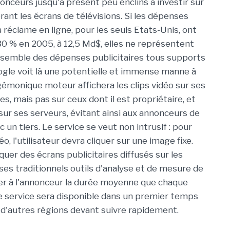
nonceurs jusqu'à présent peu enclins à investir sur
rant les écrans de télévisions. Si les dépenses
 réclame en ligne, pour les seuls Etats-Unis, ont
0 % en 2005, à 12,5 Md$, elles ne représentent
nsemble des dépenses publicitaires tous supports
gle voit là une potentielle et immense manne à
égémonique moteur affichera les clips vidéo sur ses
es, mais pas sur ceux dont il est propriétaire, et
sur ses serveurs, évitant ainsi aux annonceurs de
 un tiers. Le service se veut non intrusif : pour
éo, l'utilisateur devra cliquer sur une image fixe.
uer des écrans publicitaires diffusés sur les
ses traditionnels outils d'analyse et de mesure de
quer à l'annonceur la durée moyenne que chaque
 Le service sera disponible dans un premier temps
 d'autres régions devant suivre rapidement.