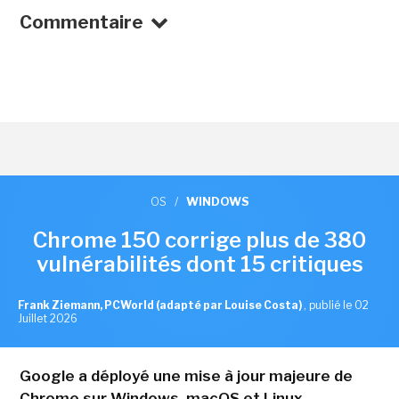
Commentaire
OS
/
WINDOWS
Chrome 150 corrige plus de 380
vulnérabilités dont 15 critiques
Frank Ziemann, PCWorld (adapté par Louise Costa)
,
publié le 02
Juillet 2026
Google a déployé une mise à jour majeure de
Chrome sur Windows, macOS et Linux,