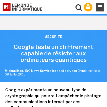
SÉCURITÉ
Google teste un chiffrement
capable de résister aux
ordinateurs quantiques
Michael Kan / IDG News Service (adapté par Jean Elyan)
,
publié le
08 Juillet 2016
Google expérimente un nouveau type de
cryptographie qui pourrait empêcher le piratage
des communications Internet par des