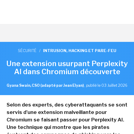
SÉCURITÉ
/
INTRUSION, HACKING ET PARE-FEU
Une extension usurpant Perplexity
AI dans Chromium découverte
Gyana Swain, CSO (adapté par Jean Elyan)
,
publié le 03 Juillet 2026
Selon des experts, des cyberattaquants se sont
servis d'une extension malveillante pour
Chromium se faisant passer pour Perplexity AI.
Une technique qui montre que les pirates