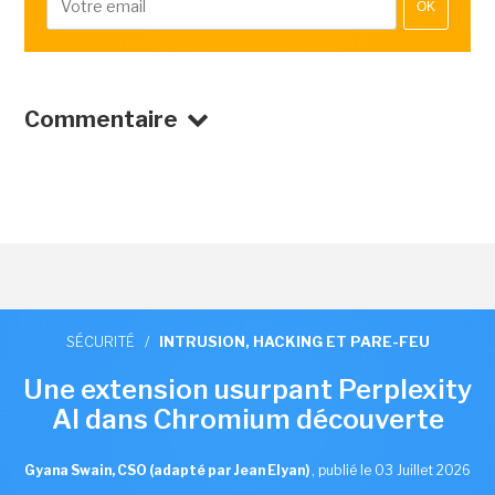
OK
Commentaire
SÉCURITÉ
/
INTRUSION, HACKING ET PARE-FEU
Une extension usurpant Perplexity
AI dans Chromium découverte
Gyana Swain, CSO (adapté par Jean Elyan)
,
publié le 03 Juillet 2026