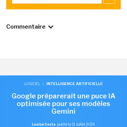
Commentaire
LOGICIEL
/
INTELLIGENCE ARTIFICIELLE
Google préparerait une puce IA
optimisée pour ses modèles
Gemini
Louise Costa
,
publié le 21 Juillet 2026