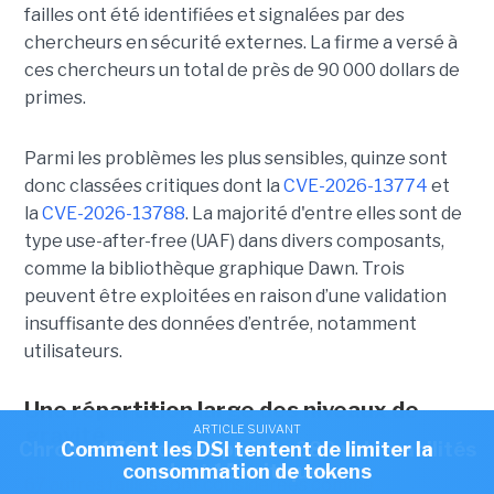
failles ont été identifiées et signalées par des
chercheurs en sécurité externes. La firme a versé à
ces chercheurs un total de près de 90 000 dollars de
primes.
Parmi les problèmes les plus sensibles, quinze sont
donc classées critiques dont la
CVE-2026-13774
et
la
CVE-2026-13788
. La majorité d'entre elles sont de
type use-after-free (UAF) dans divers composants,
comme la bibliothèque graphique Dawn. Trois
peuvent être exploitées en raison d’une validation
insuffisante des données d’entrée, notamment
utilisateurs.
Une répartition large des niveaux de
ARTICLE SUIVANT
ARTICLE SUIVANT
gravité
Chrome 150 corrige plus de 380 vulnérabilités
Comment les DSI tentent de limiter la
consommation de tokens
dont 15 critiques
67 autres failles sont considérées comme