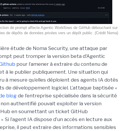
ection de prompt affecte Agentic Workflows de GitHub débouchant sur
nées de dépôts de données privées vers un dépôt public. (Crédit Noma)
ière étude de Noma Security, une attaque par
rompt peut tromper la version beta d'Agentic
Github
pour l’amener à extraire du contenu de
et à le publier publiquement. Une situation qui
ru à mesure qu’elles déploient des agents IA dotés
ts de développement logiciel. L’attaque baptisée «
 de blog
de l’entreprise spécialisée dans la sécurité
non authentifié pouvait exploiter la version
tHub en soumettant un ticket GitHub
« Si l’agent IA dispose d’un accès en lecture aux
prise, il peut extraire des informations sensibles