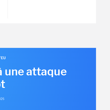
FEU
à une attaque
t
2026