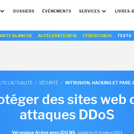
DOSSIERS
ÉVÉNEMENTS
SERVICES
LIVRES-
ARTE BLANCHE
ACCÉLERATEUR IA
CYBERCOACH
TESTS
UTE L'ACTUALITÉ
/
SÉCURITÉ
/
INTRUSION, HACKING ET PARE-
otéger des sites web c
attaques DDoS
Véronique Arène avec IDG NS
,
publié le 22 Octobre 2013