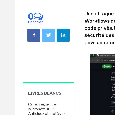
Une attaque 
0
Workflows de
Réaction
code privés. 
sécurité des
environneme
LIVRES BLANCS
Cyber-résilience
Microsoft 365 :
Anticipez et protégez