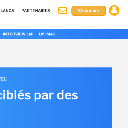
S'abonner
BLANCS
PARTENAIRES
INTERVIEW LMI
LMI MAG
FEU
iblés par des