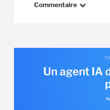
Commentaire
TO
Un agent IA 
Gy