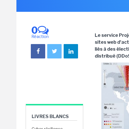
0
Le service Pro
Réaction
sites web d'ac
liés à des élec
distribué (DDo
LIVRES BLANCS
Cyber-résilience