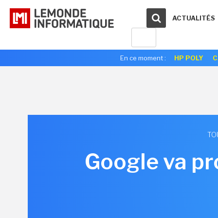
ACTUALITÉS
En ce moment :
HP POLY
C
TO
Google va pr