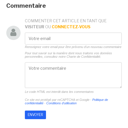
Commentaire
COMMENTER CET ARTICLE EN TANT QUE
VISITEUR
OU
CONNECTEZ-VOUS
Renseignez votre email pour être prévenu d'un nouveau commentaire
Pour tout savoir sur la manière dont nous traitons vos données
personnelles, consultez notre
Charte de Confidentialité.
Le code HTML est interdit dans les commentaires
Ce site est protégé par reCAPTCHA et Google -
Politique de
confidentialité
-
Conditions d'utilisation