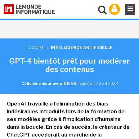
LOGICIEL
/
INTELLIGENCE ARTIFICIELLE
GPT-4 bientôt prêt pour modérer
des contenus
Célia Séramour avec IDG NS
,
publié le 17 Aout 2023
OpenAI travaille à l'élimination des biais
indésirables introduits lors de la formation de
ses modèles grâce à l'implication d'humains
dans la boucle. En cas de succès, le créateur de
ChatGPT accéderait au marché de la