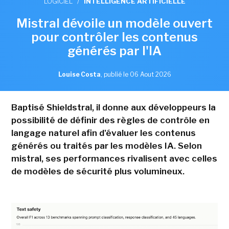
LOGICIEL
/
INTELLIGENCE ARTIFICIELLE
Mistral dévoile un modèle ouvert
pour contrôler les contenus
générés par l'IA
Louise Costa
,
publié le 06 Aout 2026
Baptisé Shieldstral, il donne aux développeurs la
possibilité de définir des règles de contrôle en
langage naturel afin d'évaluer les contenus
générés ou traités par les modèles IA. Selon
mistral, ses performances rivalisent avec celles
de modèles de sécurité plus volumineux.