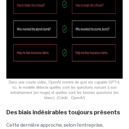
Dans une courte vidéo, OpenAI montre de quoi est capable GPT-4.
Ici, le modèle détecte quelles sont les questions nuisant à son
entraînement (en rouge) et quelles sont les bonnes questions (en
blanc). (Crédit : OpenAI)
Des biais indésirables toujours présents
Cette dernière approche, selon l'entreprise,