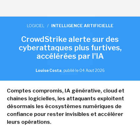
LOGICIEL
/
INTELLIGENCE ARTIFICIELLE
CrowdStrike alerte sur des
cyberattaques plus furtives,
accélérées par l'IA
Louise Costa
,
publié le 04 Aout 2026
Comptes compromis, IA générative, cloud et
chaînes logicielles, les attaquants exploitent
désormais les écosystèmes numériques de
confiance pour rester invisibles et accélérer
leurs opérations.