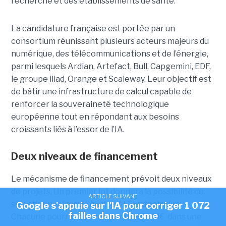
recherche et des établissements de santé.
La candidature française est portée par un
consortium réunissant plusieurs acteurs majeurs du
numérique, des télécommunications et de l’énergie,
parmi lesquels Ardian, Artefact, Bull, Capgemini, EDF,
le groupe iliad, Orange et Scaleway. Leur objectif est
de bâtir une infrastructure de calcul capable de
renforcer la souveraineté technologique
européenne tout en répondant aux besoins
croissants liés à l’essor de l’IA.
Deux niveaux de financement
Le mécanisme de financement prévoit deux niveaux
de projets. Un premier lot donnera la possibilité de
ARTICLE SUIVANT
sélectionner jusqu’à quatre AI Gigafactories.
Google s'appuie sur l'IA pour corriger 1 072
failles dans Chrome
Chacune pourra recevoir jusqu’à 100 M€ dans une