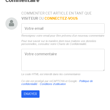
Commentaire
COMMENTER CET ARTICLE EN TANT QUE
VISITEUR
OU
CONNECTEZ-VOUS
Renseignez votre email pour être prévenu d'un nouveau commentaire
Pour tout savoir sur la manière dont nous traitons vos données
personnelles, consultez notre
Charte de Confidentialité.
Le code HTML est interdit dans les commentaires
Ce site est protégé par reCAPTCHA et Google -
Politique de
confidentialité
-
Conditions d'utilisation