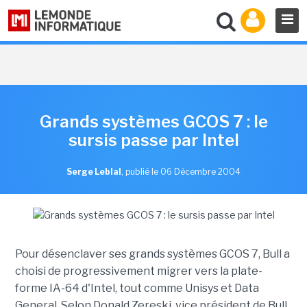
Grands systèmes GCOS 7 : le
sursis passe par Intel
Serge Leblal
,
publié le 06 Décembre 2004
Pour désenclaver ses grands systèmes GCOS 7, Bull a
choisi de progressivement migrer vers la plate-
forme IA-64 d'Intel, tout comme Unisys et Data
General. Selon Donald Zereski, vice président de Bull,