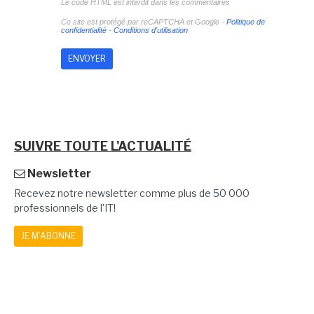
Le code HTML est interdit dans les commentaires
Ce site est protégé par reCAPTCHA et Google -
Politique de
confidentialité
-
Conditions d'utilisation
SUIVRE TOUTE L'ACTUALITÉ
Newsletter
Recevez notre newsletter comme plus de 50 000
professionnels de l'IT!
JE M'ABONNE