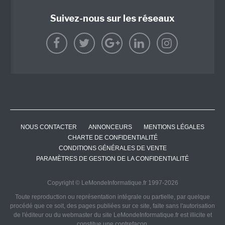
Suivez-nous sur les réseaux
NOUS CONTACTER
ANNONCEURS
MENTIONS LÉGALES
CHARTE DE CONFIDENTIALITÉ
CONDITIONS GÉNÉRALES DE VENTE
PARAMÈTRES DE GESTION DE LA CONFIDENTIALITÉ
Copyright © LeMondeInformatique.fr 1997-2026
Toute reproduction ou représentation intégrale ou partielle, par quelque
procédé que ce soit, des pages publiées sur ce site, faite sans l'autorisation
de l'éditeur ou du webmaster du site LeMondeInformatique.fr est illicite et
constitue une contrefaçon.