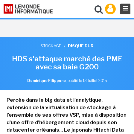
STOCKAGE
/
DISQUE DUR
HDS s'attaque marché des PME
avec sa baie G200
Dominique Filippone
,
publié le 13 Juillet 2015
Percée dans le big data et l'analytique,
extension de la virtualisation de stockage à
l'ensemble de ses offres VSP, mise à disposition
d'une offre d'hébergement cloud depuis son
datacenter orléanais... Le japonais Hitachi Data