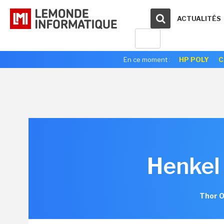
ACTUALITÉS
En ce moment :
HP POLY
C
Henkel 
Thor O