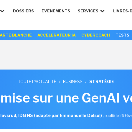
DOSSIERS
ÉVÉNEMENTS
SERVICES
LIVRES-
ARTE BLANCHE
ACCÉLERATEUR IA
CYBERCOACH
TESTS
TOUTE L'ACTUALITÉ
/
BUSINESS
/
STRATÉGIE
mise sur une GenAI v
lavsrud, IDG NS (adapté par Emmanuelle Delsol)
,
publié le 26 Fév