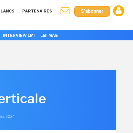
S'abonner
BLANCS
PARTENAIRES
INTERVIEW LMI
LMI MAG
erticale
rier 2024