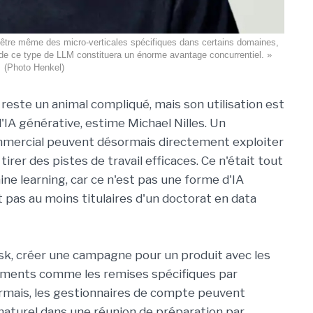
être même des micro-verticales spécifiques dans certains domaines,
de ce type de LLM constituera un énorme avantage concurrentiel. »
(Photo Henkel)
reste un animal compliqué, mais son utilisation est
'IA générative, estime Michael Nilles. Un
ommercial peuvent désormais directement exploiter
tirer des pistes de travail efficaces. Ce n'était tout
e learning, car ce n'est pas une forme d'IA
 pas au moins titulaires d'un doctorat en data
Ask, créer une campagne pour un produit avec les
éléments comme les remises spécifiques par
rmais, les gestionnaires de compte peuvent
e naturel dans une réunion de préparation par