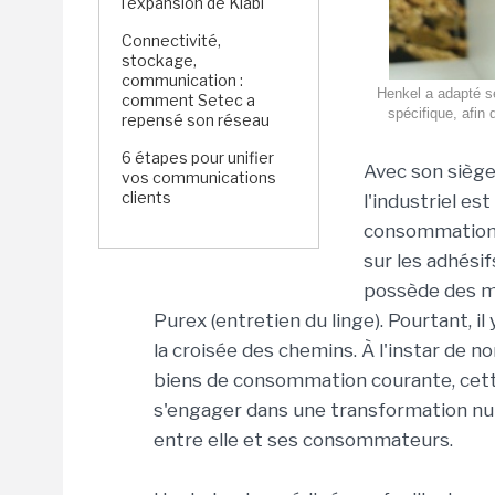
l'expansion de Kiabi
Connectivité,
stockage,
communication :
Henkel a adapté s
comment Setec a
spécifique, afin
repensé son réseau
6 étapes pour unifier
Avec son siège
vos communications
clients
l'industriel es
consommation. 
sur les adhési
possède des ma
Purex (entretien du linge). Pourtant, i
la croisée des chemins. À l'instar de n
biens de consommation courante, cette
s'engager dans une transformation nu
entre elle et ses consommateurs.