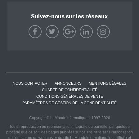
Suivez-nous sur les réseaux
NOUS CONTACTER
ANNONCEURS
MENTIONS LÉGALES
CHARTE DE CONFIDENTIALITÉ
CONDITIONS GÉNÉRALES DE VENTE
PARAMÈTRES DE GESTION DE LA CONFIDENTIALITÉ
Copyright © LeMondeInformatique.fr 1997-2026
Toute reproduction ou représentation intégrale ou partielle, par quelque
procédé que ce soit, des pages publiées sur ce site, faite sans l'autorisation
de l'éditeur ou du webmaster du site LeMondeInformatique.fr est illicite et