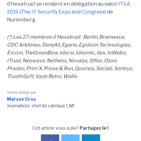
d’Hexatrust se rendent en délégation au salon
ITSA
2016 (The IT Security Expo and Congress)
de
Nuremberg.
(*) Les 27 membres d'Hexatrust : Bertin, Brainwave,
CDC Arkhineo, DenyAll, Egerie, Egidium Technologies,
Ercom, TheGreenBow, Idecsi, Idnomic, Ilex, InWebo,
ITrust, Neowave, Netheos, Novalys, Olfeo, Ozon,
Pradeo, Prim’X, Prove & Run, Qosmos, Seclab, Sentryo,
TrustInSoft, Vade Retro, Wallix
Article rédigé par
Maryse Gros
Journaliste, chef de rubrique LMI
Cet article vous a plu?
Partagez le !