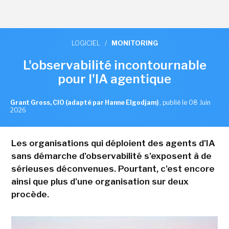
LOGICIEL
/
MONITORING
L'observabilité incontournable
pour l'IA agentique
Grant Gross, CIO (adapté par Hanne Elgodjam)
,
publié le 08 Juin
2026
Les organisations qui déploient des agents d'IA
sans démarche d'observabilité s'exposent à de
sérieuses déconvenues. Pourtant, c'est encore
ainsi que plus d'une organisation sur deux
procède.