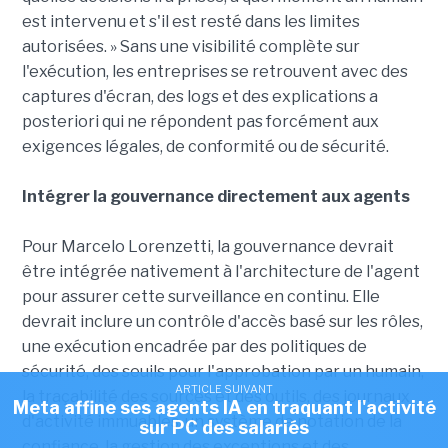
est intervenu et s'il est resté dans les limites
autorisées. » Sans une visibilité complète sur
l'exécution, les entreprises se retrouvent avec des
captures d'écran, des logs et des explications a
posteriori qui ne répondent pas forcément aux
exigences légales, de conformité ou de sécurité.
Intégrer la gouvernance directement aux agents
Pour Marcelo Lorenzetti, la gouvernance devrait
être intégrée nativement à l'architecture de l'agent
pour assurer cette surveillance en continu. Elle
devrait inclure un contrôle d'accès basé sur les rôles,
une exécution encadrée par des politiques de
sécurité, des seuils pour l'approbation par un humain,
ARTICLE SUIVANT
la traçabilité des sources et des outils, des journaux
Meta affine ses agents IA en traquant l'activité
d'activité immuables, un système de notation de la
sur PC des salariés
confiance, la gestion des exceptions et des