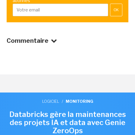
abonnés
OK
Commentaire
LOGICIEL
/
MONITORING
Databricks gère la maintenances
des projets IA et data avec Genie
ZeroOps