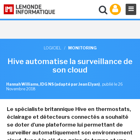
LOGICIEL
/
MONITORING
Hive automatise la surveillance de
son cloud
Hannah Williams, IDG NS (adapté par Jean Elyan)
,
publié le 26
Novembre 2018
Le spécialiste britannique Hive en thermostats,
éclairage et détecteurs connectés a souhaité
se doter d'une plateforme lui permettant de
surveiller automatiquement son environnement