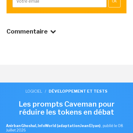
OK
Commentaire
LOGICIEL
/
DÉVELOPPEMENT ET TESTS
Les prompts Caveman pour
réduire les tokens en débat
Anirban Ghoshal, InfoWorld (adaptation Jean Elyan)
,
publié le 08
Juillet 2026