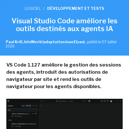
LOGICIEL
/
DÉVELOPPEMENT ET TESTS
Visual Studio Code améliore les
outils destinés aux agents IA
Paul Krill, InfoWorld (adaptation Jean Elyan)
,
publié le 07 Juillet
2026
VS Code 1.127 améliore la gestion des sessions
des agents, introduit des autorisations de
navigateur par site et rend les outils de
navigateur pour les agents disponibles.