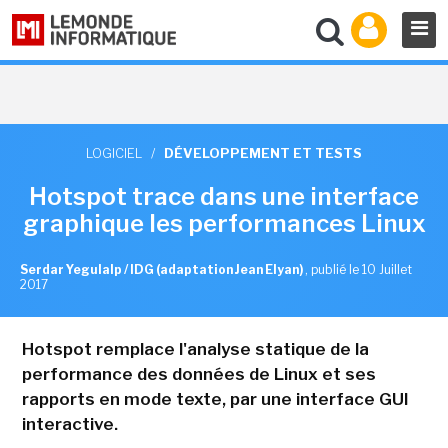
LOGICIEL
/
DÉVELOPPEMENT ET TESTS
Hotspot trace dans une interface
graphique les performances Linux
Serdar Yegulalp / IDG (adaptation Jean Elyan)
,
publié le 10 Juillet
2017
Hotspot remplace l'analyse statique de la
performance des données de Linux et ses
rapports en mode texte, par une interface GUI
interactive.