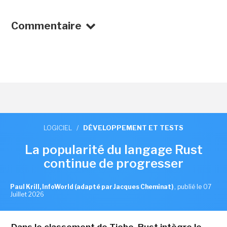
Commentaire
LOGICIEL
/
DÉVELOPPEMENT ET TESTS
La popularité du langage Rust
continue de progresser
Paul Krill, InfoWorld (adapté par Jacques Cheminat)
,
publié le 07
Juillet 2026