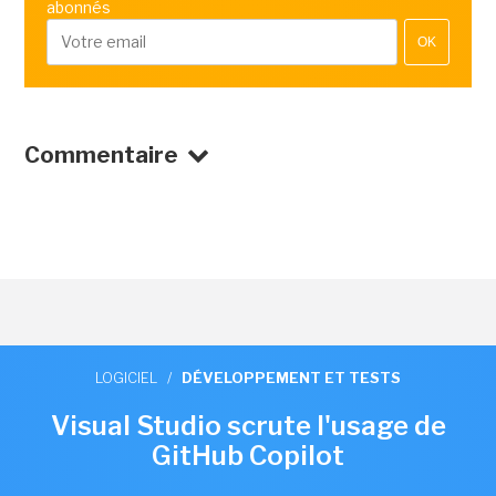
abonnés
OK
Commentaire
LOGICIEL
/
DÉVELOPPEMENT ET TESTS
Visual Studio scrute l'usage de
GitHub Copilot