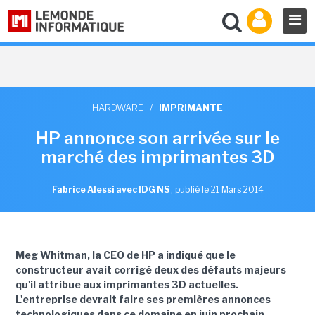
HARDWARE
/
IMPRIMANTE
HP annonce son arrivée sur le
marché des imprimantes 3D
Fabrice Alessi avec IDG NS
,
publié le 21 Mars 2014
Meg Whitman, la CEO de HP a indiqué que le
constructeur avait corrigé deux des défauts majeurs
qu'il attribue aux imprimantes 3D actuelles.
L'entreprise devrait faire ses premières annonces
technologiques dans ce domaine en juin prochain.