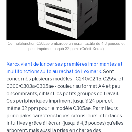
Ce multifonction C305ae embarque un écran tactile de 4,3 pouces et
peut imprimer jusquà 32 ppm. (Crédit Xerox)
Xerox vient de lancer ses premières imprimantes et
multifonctions suite au rachat de Lexmark
. Sont
concernés plusieurs modèles - C240/C245, C255a et
C300/C303a/C305ae - couleur au format A4 et peu
encombrants, ciblant les petits groupes de travail.
Ces périphériques impriment jusqu'à 24 ppm, et
même 32 ppm pour le modèle C305ae. Parmi leurs
principales caractéristiques, citons leurs interfaces
intuitives grâce à l'écran (jusqu'à 4,3 pouces) qu'elles
arborent, mais aussi la prise en charge des