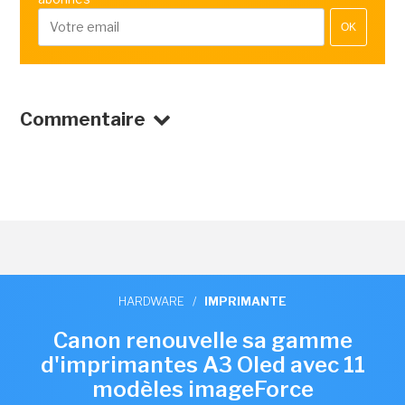
OK
Commentaire
HARDWARE
/
IMPRIMANTE
Canon renouvelle sa gamme
d'imprimantes A3 Oled avec 11
modèles imageForce