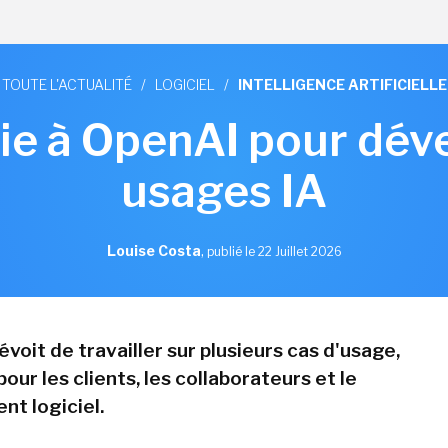
TOUTE L'ACTUALITÉ
/
LOGICIEL
/
INTELLIGENCE ARTIFICIELLE
ie à OpenAI pour dév
usages IA
Louise Costa
,
publié le 22 Juillet 2026
voit de travailler sur plusieurs cas d'usage,
r les clients, les collaborateurs et le
t logiciel.