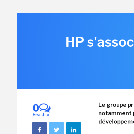
HP s'assoc
Le groupe pré
0
notamment pou
Réaction
développemen