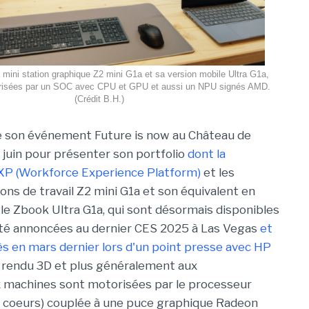
mini station graphique Z2 mini G1a et sa version mobile Ultra G1a,
risées par un SOC avec CPU et GPU et aussi un NPU signés AMD.
(Crédit B.H.)
e son événement Future is now au Château de
7 juin pour présenter son portfolio
dont la
P (Workforce Experience Platform)
et les
ons de travail Z2 mini G1a et son équivalent en
 le Zbook Ultra G1a, qui sont désormais disponibles
 été annoncées au dernier CES 2025 à Las Vegas
et
ès en mars dernier lors d'un point presse avec HP
au rendu 3D et plus généralement aux
ux machines sont motorisées par le processeur
 coeurs) couplée à une puce graphique Radeon