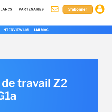
S'abonner
BLANCS
PARTENAIRES
INTERVIEW LMI
LMI MAG
de travail Z2
 G1a