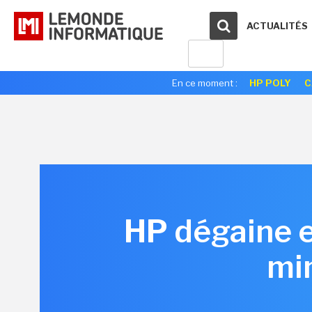
ACTUALITÉS
En ce moment :
HP POLY
C
HP dégaine e
min