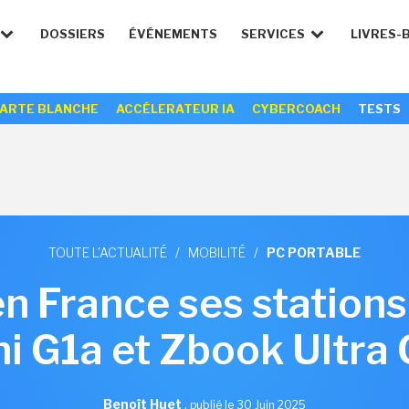
DOSSIERS
ÉVÉNEMENTS
SERVICES
LIVRES-
ARTE BLANCHE
ACCÉLERATEUR IA
CYBERCOACH
TESTS
TOUTE L'ACTUALITÉ
/
MOBILITÉ
/
PC PORTABLE
n France ses stations 
i G1a et Zbook Ultra
Benoît Huet
,
publié le 30 Juin 2025