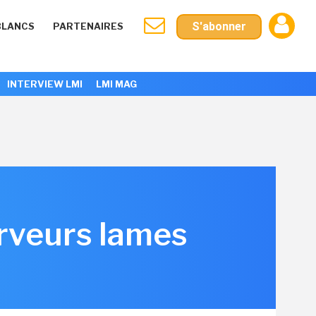
S'abonner
BLANCS
PARTENAIRES
INTERVIEW LMI
LMI MAG
erveurs lames