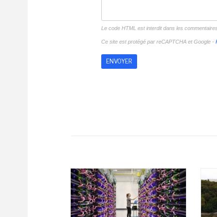
Le code HTML est interdit dans les commentaire
Ce site est protégé par reCAPTCHA et Google -