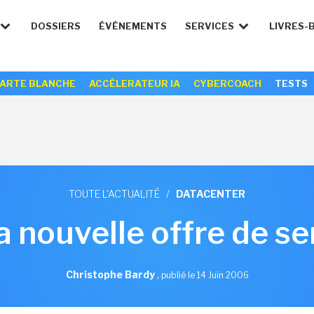
DOSSIERS
ÉVÉNEMENTS
SERVICES
LIVRES-
ARTE BLANCHE
ACCÉLERATEUR IA
CYBERCOACH
TESTS
TOUTE L'ACTUALITÉ
/
DATACENTER
a nouvelle offre de s
Christophe Bardy
,
publié le 14 Juin 2006