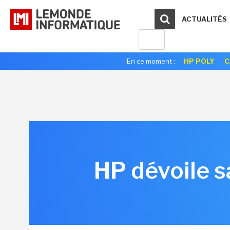
ACTUALITÉS
En ce moment :
HP POLY
C
HP dévoile s