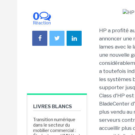
0
Réaction
HP a profité a
annoncer une r
lames avec le
une nouvelle 
considérablem
a toutefois ind
les systèmes b
supporter jusq
Class d'HP est
BladeCenter d'
LIVRES BLANCS
plus vendu au m
Transition numérique
serveurs contr
dans le secteur du
accueillir plus
mobilier commercial :