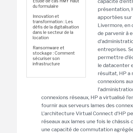
Étude de cas HMY Haut
capacité d'ent
du formulaire
présentation, 
Innovation et
apportées sur
transformation : Les
Livermore, en c
défis de la digitalisation
dans le secteur de la
de parvenir à 
location
d'administrati
Ransomware et
entreprises. S
stockage : Comment
permettre d'é
sécuriser son
infrastructure
le datacenter e
résultat, HP a 
connexions aux 
l'administratio
connexions réseaux, HP a virtualisé l'
fournir aux serveurs lames des connexi
L'architecture Virtual Connect d'HP 
réseaux aux lames une fois le châssis c
une capacité de commutation agrégée 