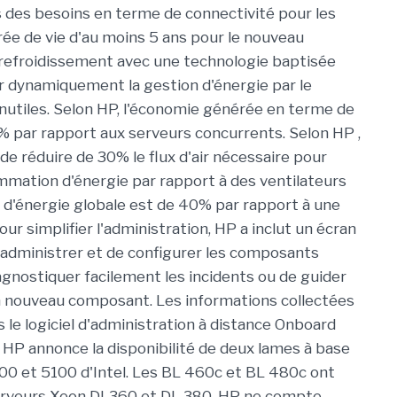
s des besoins en terme de connectivité pour les
ée de vie d'au moins 5 ans pour le nouveau
e refroidissement avec une technologie baptisée
r dynamiquement la gestion d'énergie par le
inutiles. Selon HP, l'économie générée en terme de
par rapport aux serveurs concurrents. Selon HP ,
de réduire de 30% le flux d'air nécessaire pour
ommation d'énergie par rapport à des ventilateurs
ie d'énergie globale est de 40% par rapport à une
our simplifier l'administration, HP a inclut un écran
'administrer et de configurer les composants
agnostiquer facilement les incidents ou de guider
'un nouveau composant. Les informations collectées
is le logiciel d'administration à distance Onboard
 HP annonce la disponibilité de deux lames à base
00 et 5100 d'Intel. Les BL 460c et BL 480c ont
 serveurs Xeon DL360 et DL 380. HP ne compte