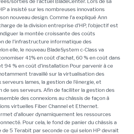
rées/sorties de l'actuel BladeCenter. Lors de sa
HP a insisté sur les nombreuses innovations
 son nouveau design. Comme l'a expliqué Ann
harge de la division entreprise d'HP, l'objectif est
endiguer la montée croissante des coûts
on de l'infrastructure informatique des
elon elle, le nouveau BladeSystem c-Class va
conomiser 41% en coût d'achat, 60 % en coût dans
t 94 % en coût d'installation Pour parvenir à ce
notamment travaillé sur la virtualisation des
serveurs lames, la gestion de l'énergie, et
n de ses serveurs. Afin de faciliter la gestion des
ensemble des connexions au châssis de façon à
ons virtuelles Fiber Channel et Ethernet.
permet d'allouer dynamiquement les ressources
onnecté. Pour cela, le fond de panier du châssis a
de 5 Terabit par seconde ce qui selon HP devrait