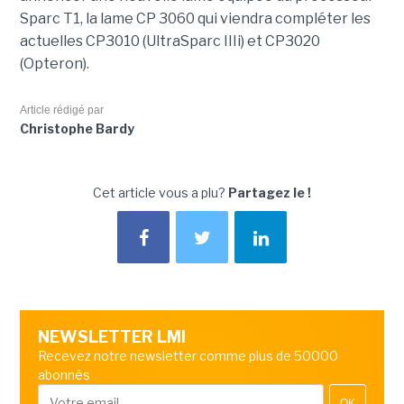
Sparc T1, la lame CP 3060 qui viendra compléter les
actuelles CP3010 (UltraSparc IIIi) et CP3020
(Opteron).
Article rédigé par
Christophe Bardy
Cet article vous a plu?
Partagez le !
NEWSLETTER LMI
Recevez notre newsletter comme plus de 50000
abonnés
OK