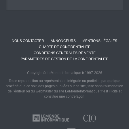
NOUS CONTACTER
ANNONCEURS
MENTIONS LÉGALES
CHARTE DE CONFIDENTIALITÉ
CONDITIONS GÉNÉRALES DE VENTE
PARAMÈTRES DE GESTION DE LA CONFIDENTIALITÉ
Copyright © LeMondeInformatique.fr 1997-2026
Toute reproduction ou représentation intégrale ou partielle, par quelque
procédé que ce soit, des pages publiées sur ce site, faite sans l'autorisation
de l'éditeur ou du webmaster du site LeMondeInformatique.fr est illicite et
constitue une contrefaçon.