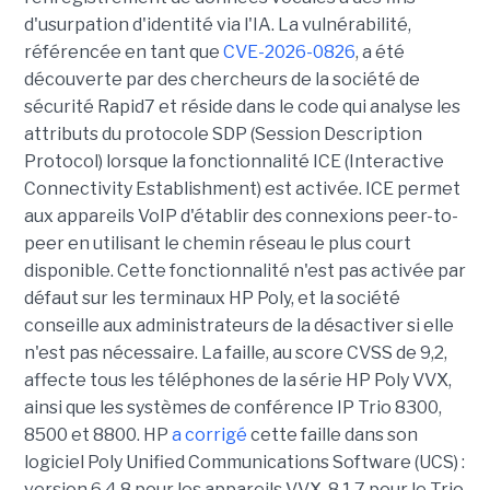
d'usurpation d'identité via l'IA. La vulnérabilité,
référencée en tant que
CVE-2026-0826
, a été
découverte par des chercheurs de la société de
sécurité Rapid7 et réside dans le code qui analyse les
attributs du protocole SDP (Session Description
Protocol) lorsque la fonctionnalité ICE (Interactive
Connectivity Establishment) est activée. ICE permet
aux appareils VoIP d'établir des connexions peer-to-
peer en utilisant le chemin réseau le plus court
disponible. Cette fonctionnalité n'est pas activée par
défaut sur les terminaux HP Poly, et la société
conseille aux administrateurs de la désactiver si elle
n'est pas nécessaire. La faille, au score CVSS de 9,2,
affecte tous les téléphones de la série HP Poly VVX,
ainsi que les systèmes de conférence IP Trio 8300,
8500 et 8800. HP
a corrigé
cette faille dans son
logiciel Poly Unified Communications Software (UCS) :
version 6.4.8 pour les appareils VVX, 8.1.7 pour le Trio