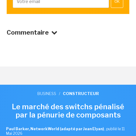
OK
Commentaire
BUSINESS
/
CONSTRUCTEUR
Le marché des switchs pénalisé
par la pénurie de composants
Paul Barker, NetworkWorld (adapté par Jean Elyan)
,
publié le 11
Mai 2026