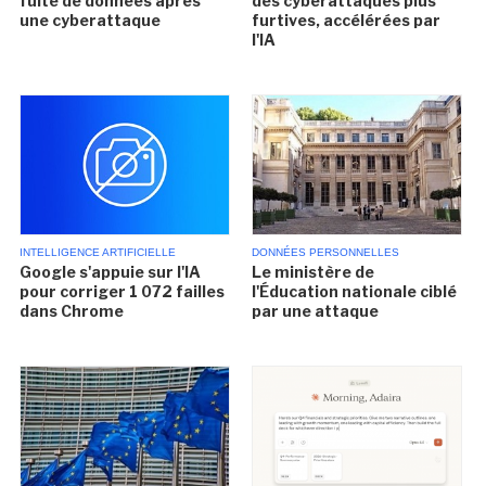
fuite de données après
des cyberattaques plus
une cyberattaque
furtives, accélérées par
l'IA
INTELLIGENCE ARTIFICIELLE
DONNÉES PERSONNELLES
Google s'appuie sur l'IA
Le ministère de
pour corriger 1 072 failles
l'Éducation nationale ciblé
dans Chrome
par une attaque