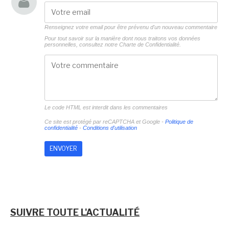
Renseignez votre email pour être prévenu d'un nouveau commentaire
Pour tout savoir sur la manière dont nous traitons vos données
personnelles, consultez notre
Charte de Confidentialité.
Le code HTML est interdit dans les commentaires
Ce site est protégé par reCAPTCHA et Google -
Politique de
confidentialité
-
Conditions d'utilisation
SUIVRE TOUTE L'ACTUALITÉ