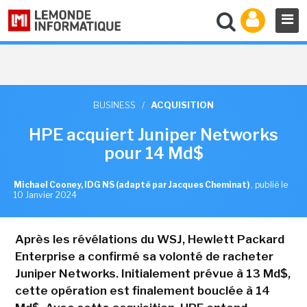
BUSINESS
/
ACQUISITION
HPE acquiert Juniper Networks
pour 14 Md$
Michael Cooney, IDG NS (adapté par Jacques Cheminat)
,
publié le
10 Janvier 2024
Après les révélations du WSJ, Hewlett Packard
Enterprise a confirmé sa volonté de racheter
Juniper Networks. Initialement prévue à 13 Md$,
cette opération est finalement bouclée à 14