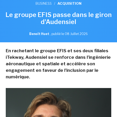
BUSINESS
/
ACQUISITION
Le groupe EFIS passe dans le giron
d'Audensiel
Benoît Huet
,
publié le 08 Juillet 2026
En rachetant le groupe EFIS et ses deux filiales
iTekway, Audensiel se renforce dans l'ingénierie
aéronautique et spatiale et accélère son
engagement en faveur de l'inclusion par le
numérique.