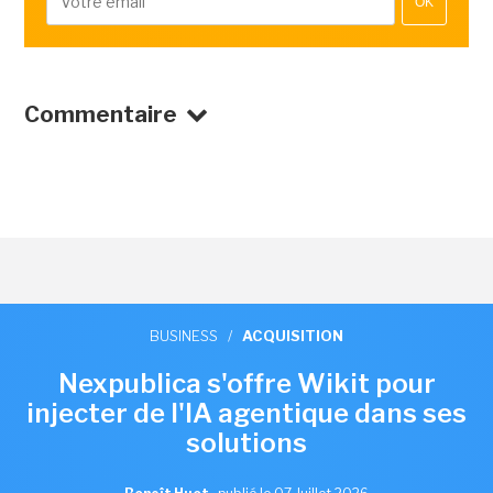
OK
Commentaire
BUSINESS
/
ACQUISITION
Nexpublica s'offre Wikit pour
injecter de l'IA agentique dans ses
solutions