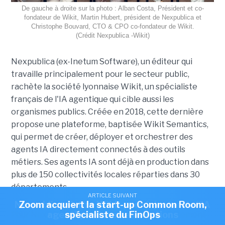
De gauche à droite sur la photo : Alban Costa, Président et co-
fondateur de Wikit, Martin Hubert, président de Nexpublica et
Christophe Bouvard, CTO & CPO co-fondateur de Wikit.
(Crédit Nexpublica -Wikit)
Nexpublica (ex-Inetum Software), un éditeur qui
travaille principalement pour le secteur public,
rachète la société lyonnaise Wikit, un spécialiste
français de l'IA agentique qui cible aussi les
organismes publics. Créée en 2018, cette dernière
propose une plateforme, baptisée Wikit Semantics,
qui permet de créer, déployer et orchestrer des
agents IA directement connectés à des outils
métiers. Ses agents IA sont déjà en production dans
plus de 150 collectivités locales réparties dans 30
départements.
ARTICLE SUIVANT
ARTICLE SUIVANT
Nexpublica s'offre Wikit pour injecter de l'IA
Zoom acquiert la start-up Common Room,
agentique dans ses solutions
spécialiste du FinOps
Pour Nexpublica, ce rachat complète parfaitement