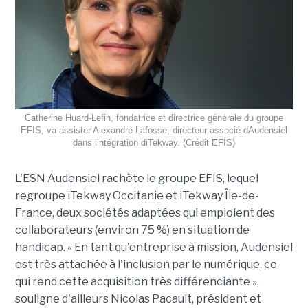
Catherine Huard-Lefin, fondatrice et directrice générale du groupe
EFIS, va assister Alexandre Lafosse, directeur associé dAudensiel
dans lintégration diTekway. (Crédit EFIS)
L'ESN Audensiel rachète le groupe EFIS, lequel
regroupe iTekway Occitanie et iTekway Île-de-
France, deux sociétés adaptées qui emploient des
collaborateurs (environ 75 %) en situation de
handicap. « En tant qu'entreprise à mission, Audensiel
est très attachée à l'inclusion par le numérique, ce
qui rend cette acquisition très différenciante »,
souligne d'ailleurs Nicolas Pacault, président et