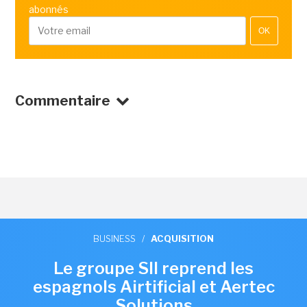
abonnés
OK
Commentaire
BUSINESS
/
ACQUISITION
Le groupe SII reprend les
espagnols Airtificial et Aertec
Solutions