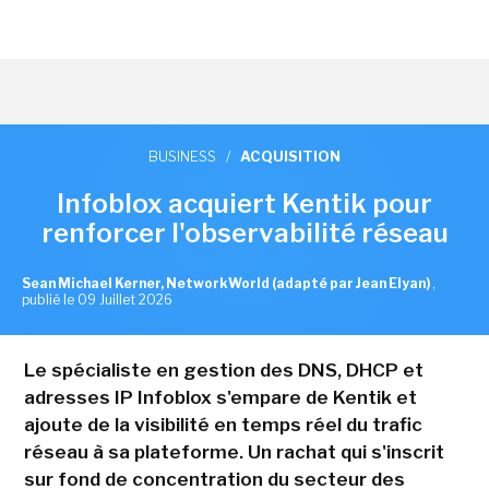
BUSINESS
/
ACQUISITION
Infoblox acquiert Kentik pour
renforcer l'observabilité réseau
Sean Michael Kerner, NetworkWorld (adapté par Jean Elyan)
,
publié le 09 Juillet 2026
Le spécialiste en gestion des DNS, DHCP et
adresses IP Infoblox s'empare de Kentik et
ajoute de la visibilité en temps réel du trafic
réseau à sa plateforme. Un rachat qui s'inscrit
sur fond de concentration du secteur des