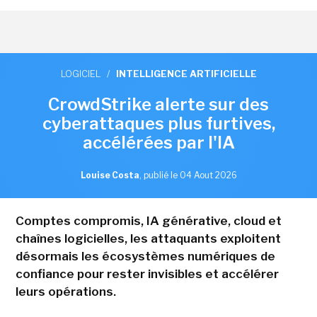
LOGICIEL
/
INTELLIGENCE ARTIFICIELLE
CrowdStrike alerte sur des
cyberattaques plus furtives,
accélérées par l'IA
Louise Costa
,
publié le 04 Aout 2026
Comptes compromis, IA générative, cloud et
chaînes logicielles, les attaquants exploitent
désormais les écosystèmes numériques de
confiance pour rester invisibles et accélérer
leurs opérations.