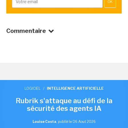
OK
Commentaire
LOGICIEL
/
INTELLIGENCE ARTIFICIELLE
Rubrik s'attaque au défi de la
sécurité des agents IA
Louise Costa
,
publié le 06 Aout 2026