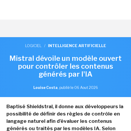
LOGICIEL
/
INTELLIGENCE ARTIFICIELLE
Mistral dévoile un modèle ouvert
pour contrôler les contenus
générés par l'IA
Louise Costa
,
publié le 06 Aout 2026
Baptisé Shieldstral, il donne aux développeurs la
possibilité de définir des règles de contrôle en
langage naturel afin d'évaluer les contenus
générés ou traités par les modèles IA. Selon