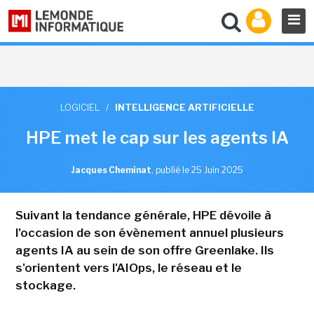
LOGICIEL
/
INTELLIGENCE ARTIFICIELLE
HPE met le cap sur les agents IA
Jacques Cheminat
,
publié le 25 Juin 2025
Suivant la tendance générale, HPE dévoile à
l'occasion de son évènement annuel plusieurs
agents IA au sein de son offre Greenlake. Ils
s'orientent vers l'AIOps, le réseau et le
stockage.