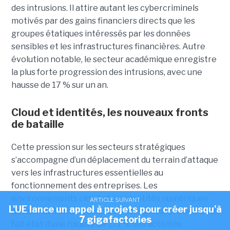
des intrusions. Il attire autant les cybercriminels
motivés par des gains financiers directs que les
groupes étatiques intéressés par les données
sensibles et les infrastructures financières. Autre
évolution notable, le secteur académique enregistre
la plus forte progression des intrusions, avec une
hausse de 17 % sur un an.
Cloud et identités, les nouveaux fronts
de bataille
Cette pression sur les secteurs stratégiques
s’accompagne d’un déplacement du terrain d’attaque
vers les infrastructures essentielles au
fonctionnement des entreprises. Les
environnements cloud et les identités numériques
ARTICLE SUIVANT
L'UE lance un appel à projets pour créer jusqu'à
deviennent ainsi des cibles privilégiées. CrowdStrike
7 gigafactories
fait état d’une hausse de 171 % des activités