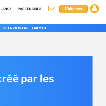
S'abonner
BLANCS
PARTENAIRES
INTERVIEW LMI
LMI MAG
créé par les