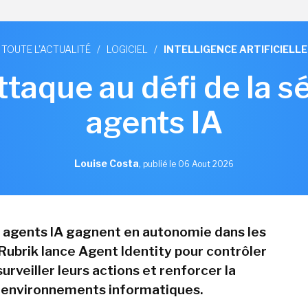
TOUTE L'ACTUALITÉ
/
LOGICIEL
/
INTELLIGENCE ARTIFICIELLE
ttaque au défi de la s
agents IA
Louise Costa
,
publié le 06 Aout 2026
s agents IA gagnent en autonomie dans les
 Rubrik lance Agent Identity pour contrôler
surveiller leurs actions et renforcer la
 environnements informatiques.