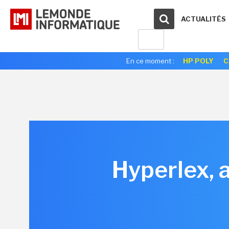
ACTUALITÉS
En ce moment :
HP POLY
C
Hyperlex, a