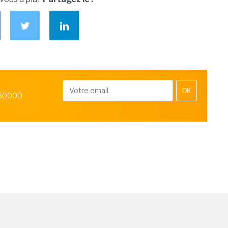
OK
 50000