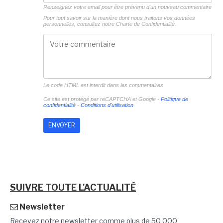
Renseignez votre email pour être prévenu d'un nouveau commentaire
Pour tout savoir sur la manière dont nous traitons vos données
personnelles, consultez notre
Charte de Confidentialité.
Le code HTML est interdit dans les commentaires
Ce site est protégé par reCAPTCHA et Google -
Politique de
confidentialité
-
Conditions d'utilisation
SUIVRE TOUTE L'ACTUALITÉ
Newsletter
Recevez notre newsletter comme plus de 50 000