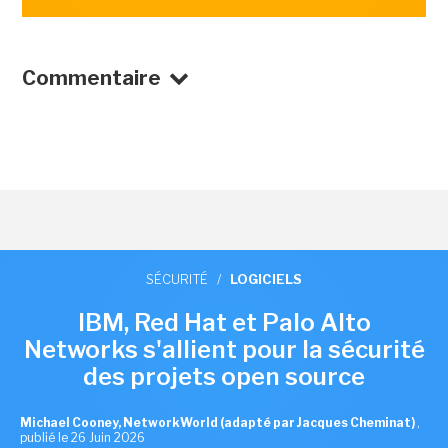
Commentaire
SÉCURITÉ
/
LOGICIELS
IBM, Red Hat et Palo Alto
Networks s'allient pour la sécurité
des projets open source
Michael Cooney, NetworkWorld (adapté par Jacques Cheminat)
,
publié le 26 Juin 2026