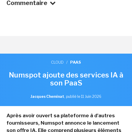
Commentaire
CLOUD
/
PAAS
Numspot ajoute des services IA à
son PaaS
Jacques Cheminat
,
publié le 11 Juin 2026
Après avoir ouvert sa plateforme à d'autres
fournisseurs, Numspot annonce le lancement
son offre IA. Elle comprend plusieurs éléments