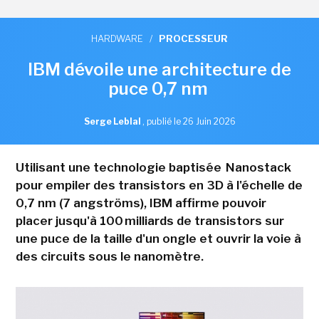
HARDWARE
/
PROCESSEUR
IBM dévoile une architecture de
puce 0,7 nm
Serge Leblal
,
publié le 26 Juin 2026
Utilisant une technologie baptisée Nanostack
pour empiler des transistors en 3D à l'échelle de
0,7 nm (7 angströms), IBM affirme pouvoir
placer jusqu'à 100 milliards de transistors sur
une puce de la taille d'un ongle et ouvrir la voie à
des circuits sous le nanomètre.