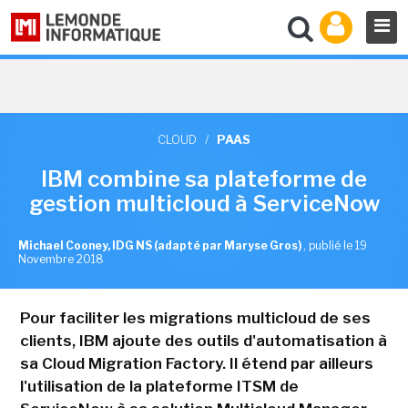
CLOUD
/
PAAS
IBM combine sa plateforme de
gestion multicloud à ServiceNow
Michael Cooney, IDG NS (adapté par Maryse Gros)
,
publié le 19
Novembre 2018
Pour faciliter les migrations multicloud de ses
clients, IBM ajoute des outils d'automatisation à
sa Cloud Migration Factory. Il étend par ailleurs
l'utilisation de la plateforme ITSM de