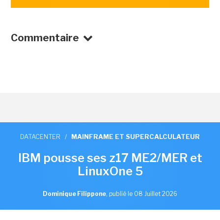
Commentaire
DATACENTER
/
MAINFRAME ET SUPERCALCULATEUR
IBM pousse ses z17 ME2/MER et
LinuxOne 5
Dominique Filippone
,
publié le 08 Juillet 2026