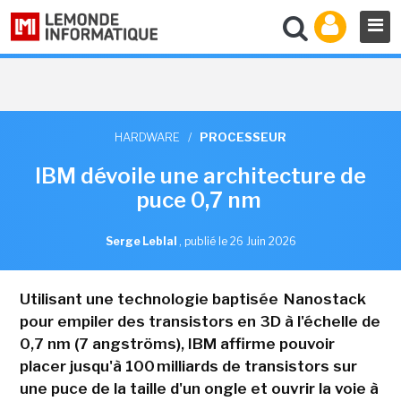
HARDWARE
/
PROCESSEUR
IBM dévoile une architecture de
puce 0,7 nm
Serge Leblal
,
publié le 26 Juin 2026
Utilisant une technologie baptisée Nanostack
pour empiler des transistors en 3D à l'échelle de
0,7 nm (7 angströms), IBM affirme pouvoir
placer jusqu'à 100 milliards de transistors sur
une puce de la taille d'un ongle et ouvrir la voie à