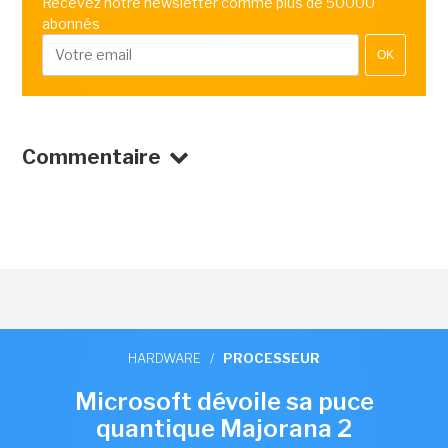
Recevez notre newsletter comme plus de 50000
abonnés
OK
Commentaire
HARDWARE
/
PROCESSEUR
Microsoft dévoile sa puce
quantique Majorana 2