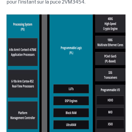
pour l’instant sur la puce 2VM3454.