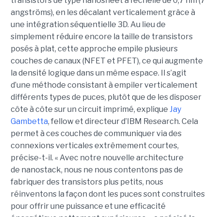
transistors de type nanosheet à l’échelle de 0,7 nm (7
angströms), en les décalant verticalement grâce à
une intégration séquentielle 3D. Au lieu de
simplement réduire encore la taille de transistors
posés à plat, cette approche empile plusieurs
couches de canaux (NFET et PFET), ce qui augmente
la densité logique dans un même espace. Il s’agit
d’une méthode consistant à empiler verticalement
différents types de puces, plutôt que de les disposer
côte à côte sur un circuit imprimé, explique
Jay
Gambetta
, fellow et directeur d’IBM Research. Cela
permet à ces couches de communiquer via des
connexions verticales extrêmement courtes,
précise-t-il. « Avec notre nouvelle architecture
de nanostack, nous ne nous contentons pas de
fabriquer des transistors plus petits, nous
réinventons la façon dont les puces sont construites
pour offrir une puissance et une efficacité