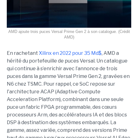
AMD ajoute trois puces Versal Prime Gen 2 à son catalogue. (Crédit
AMD)
En rachetant
Xilinx en 2022 pour 35 Md$
, AMD a
hérité du portefeuille de puces Versal. Un catalogue
qui continue à s’enrichir avec l’annonce de trois
puces dans la gamme Versal Prime Gen 2, gravées en
N6 chez TSMC. Pour rappel, ce SoC repose sur
l'architecture ACAP (Adaptive Compute
Acceleration Platform), combinant dans une seule
puce un fabric FPGA programmable, des cœurs
processeurs Arm, des accélérateurs IA et des blocs
DSP à destination des systèmes embarqués. La
gamme, assez variée, comprend des versions Prime
haut de gamme jusqu’aux processeurs Versal AI Edge.