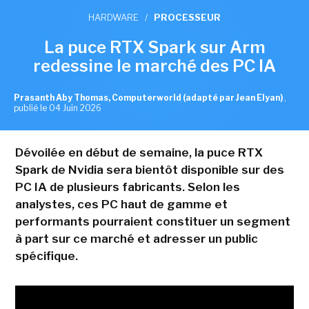
HARDWARE
/
PROCESSEUR
La puce RTX Spark sur Arm
redessine le marché des PC IA
Prasanth Aby Thomas, Computerworld (adapté par Jean Elyan)
,
publié le 04 Juin 2026
Dévoilée en début de semaine, la puce RTX
Spark de Nvidia sera bientôt disponible sur des
PC IA de plusieurs fabricants. Selon les
analystes, ces PC haut de gamme et
performants pourraient constituer un segment
à part sur ce marché et adresser un public
spécifique.