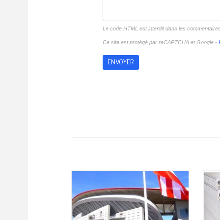
Le code HTML est interdit dans les commentaire
Ce site est protégé par reCAPTCHA et Google -