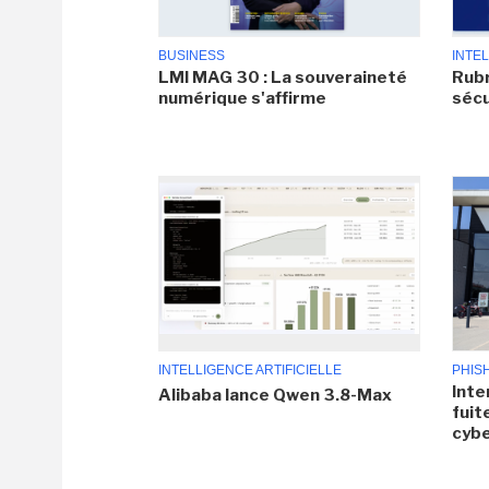
BUSINESS
INTEL
LMI MAG 30 : La souveraineté
Rubr
numérique s'affirme
sécu
INTELLIGENCE ARTIFICIELLE
PHIS
Inte
Alibaba lance Qwen 3.8-Max
fuit
cyb