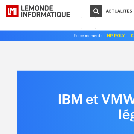
ACTUALITÉS
En ce moment :
HP POLY
C
IBM et VMWa
lé