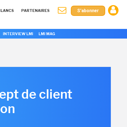
S'abonner
BLANCS
PARTENAIRES
INTERVIEW LMI
LMI MAG
pt de client
ion