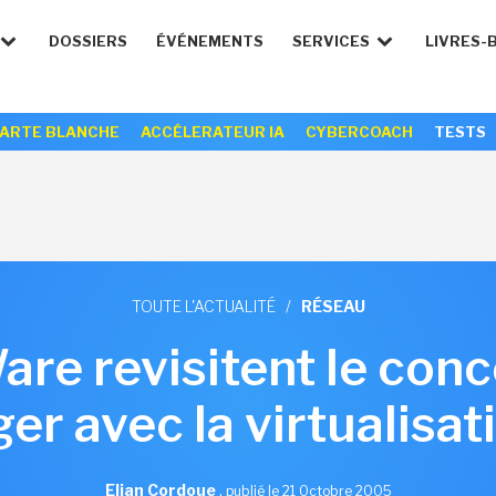
DOSSIERS
ÉVÉNEMENTS
SERVICES
LIVRES-
ARTE BLANCHE
ACCÉLERATEUR IA
CYBERCOACH
TESTS
TOUTE L'ACTUALITÉ
/
RÉSEAU
re revisitent le conce
ger avec la virtualisat
Elian Cordoue
,
publié le 21 Octobre 2005