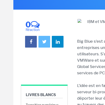
0
Réaction
Big Blue s'est
entreprises un
utilisateurs. S
VMWare et sur 
Global Service
services de PC
L'idée est en f
serveur bi-pro
LIVRES BLANCS
déporter leur 
au travers des
Transition numérique