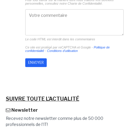
Pour tout savoir sur la manière dont nous traitons vos données
personnelles, consultez notre
Charte de Confidentialité.
Le code HTML est interdit dans les commentaires
Ce site est protégé par reCAPTCHA et Google -
Politique de
confidentialité
-
Conditions d'utilisation
SUIVRE TOUTE L'ACTUALITÉ
Newsletter
Recevez notre newsletter comme plus de 50 000
professionnels de l'IT!