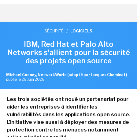
SÉCURITÉ
/
LOGICIELS
IBM, Red Hat et Palo Alto
Networks s'allient pour la sécurité
des projets open source
Michael Cooney, NetworkWorld (adapté par Jacques Cheminat)
,
publié le 26 Juin 2026
Les trois sociétés ont noué un partenariat pour
aider les entreprises à identifier les
vulnérabilités dans les applications open source.
L'initiative vise aussi à déployer des mesures de
protection contre les menaces notamment