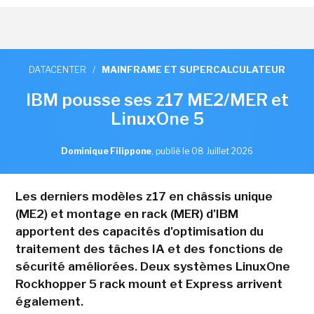
DATACENTER
/
MAINFRAME ET SUPERCALCULATEUR
IBM pousse ses z17 ME2/MER et
LinuxOne 5
Dominique Filippone
,
publié le 08 Juillet 2026
Les derniers modèles z17 en châssis unique
(ME2) et montage en rack (MER) d'IBM
apportent des capacités d'optimisation du
traitement des tâches IA et des fonctions de
sécurité améliorées. Deux systèmes LinuxOne
Rockhopper 5 rack mount et Express arrivent
également.