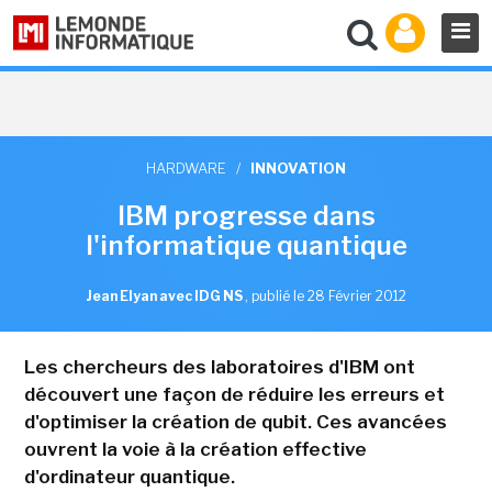
HARDWARE
/
INNOVATION
IBM progresse dans
l'informatique quantique
Jean Elyan avec IDG NS
,
publié le 28 Février 2012
Les chercheurs des laboratoires d'IBM ont
découvert une façon de réduire les erreurs et
d'optimiser la création de qubit. Ces avancées
ouvrent la voie à la création effective
d'ordinateur quantique.