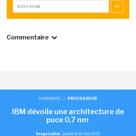
OK
Commentaire
HARDWARE
/
PROCESSEUR
IBM dévoile une architecture de
puce 0,7 nm
Serge Leblal
,
publié le 26 Juin 2026