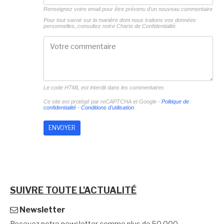
Renseignez votre email pour être prévenu d'un nouveau commentaire
Pour tout savoir sur la manière dont nous traitons vos données
personnelles, consultez notre
Charte de Confidentialité.
Le code HTML est interdit dans les commentaires
Ce site est protégé par reCAPTCHA et Google -
Politique de
confidentialité
-
Conditions d'utilisation
SUIVRE TOUTE L'ACTUALITÉ
Newsletter
Recevez notre newsletter comme plus de 50 000