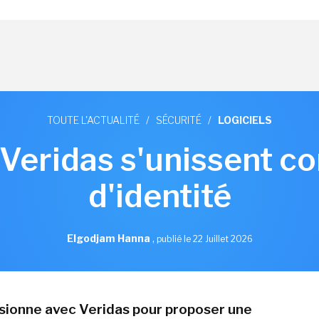
TOUTE L'ACTUALITÉ
/
SÉCURITÉ
/
LOGICIELS
 Veridas s'unissent co
d'identité
Elgodjam Hanna
,
publié le 22 Juillet 2026
usionne avec Veridas pour proposer une