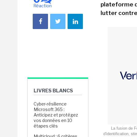
plateforme d
Réaction
lutter contre
LIVRES BLANCS
Cyber-résilience
Microsoft 365 :
Anticipez et protégez
vos données en 10
étapes clés
La fusion de F
d'identification, s
Multicloud : 6 critères