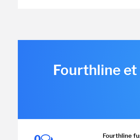
Fourthline et
Fourthline f
0