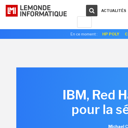
ACTUALITÉS
En ce moment :
HP POLY
C
IBM, Red Ha
pour la s
Michael 