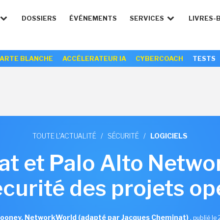
DOSSIERS
ÉVÉNEMENTS
SERVICES
LIVRES-
ARTE BLANCHE
ACCÉLERATEUR IA
CYBERCOACH
TESTS
TOUTE L'ACTUALITÉ
/
SÉCURITÉ
/
LOGICIELS
t et Palo Alto Networ
écurité des projets o
Cooney, NetworkWorld (adapté par Jacques Cheminat)
,
publié le