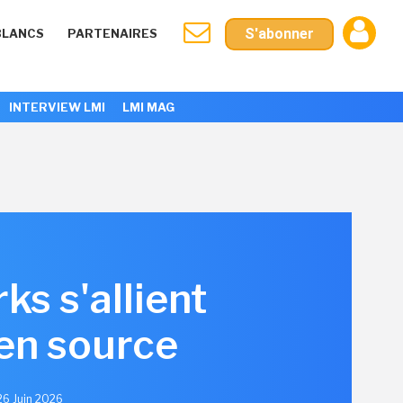
S'abonner
BLANCS
PARTENAIRES
INTERVIEW LMI
LMI MAG
ks s'allient
pen source
 26 Juin 2026