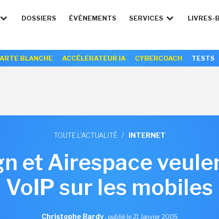
DOSSIERS
ÉVÉNEMENTS
SERVICES
LIVRES-
ARTE BLANCHE
ACCÉLERATEUR IA
CYBERCOACH
TESTS
TOUTE L'ACTUALITÉ
/
INTERNET
gn et Airespace veule
VoIP sur les mobiles
Christophe Bardy
,
publié le 21 Janvier 2005