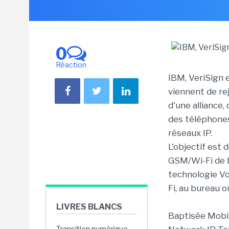
0
Réaction
IBM, VeriSign e
viennent de re
d'une alliance, 
des téléphone
réseaux IP.
L'objectif est 
GSM/Wi-Fi de 
technologie Vo
Fi, au bureau o
LIVRES BLANCS
Baptisée Mobi
Transition numérique