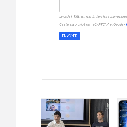
Le code HTML est interdit dans les commentaire
Ce site est protégé par reCAPTCHA et Google -