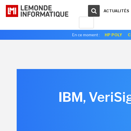
ACTUALITÉS
En ce moment :
HP POLY
C
IBM, VeriSi