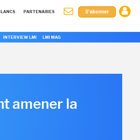
S'abonner
BLANCS
PARTENAIRES
INTERVIEW LMI
LMI MAG
nt amener la