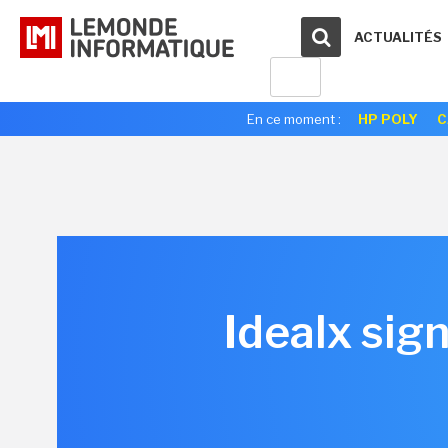
ACTUALITÉS
En ce moment :
HP POLY
C
Idealx sig