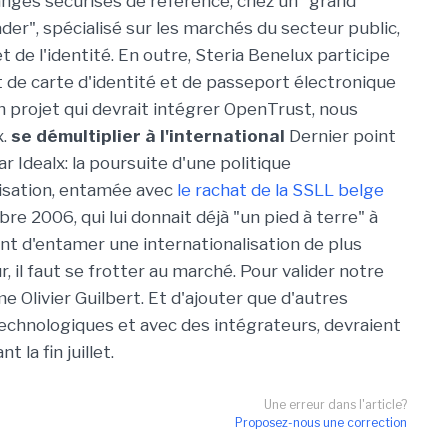
anges sécurisés de référence, chez un "grand
der", spécialisé sur les marchés du secteur public,
et de l'identité. En outre, Steria Benelux participe
t de carte d'identité et de passeport électronique
n projet qui devrait intégrer OpenTrust, nous
x.
se démultiplier à l'international
Dernier point
r Idealx: la poursuite d'une politique
lisation, entamée avec
le rachat de la SSLL belge
re 2006, qui lui donnait déjà "un pied à terre" à
ant d'entamer une internationalisation de plus
 il faut se frotter au marché. Pour valider notre
me Olivier Guilbert. Et d'ajouter que d'autres
technologiques et avec des intégrateurs, devraient
t la fin juillet.
Une erreur dans l'article?
Proposez-nous une correction