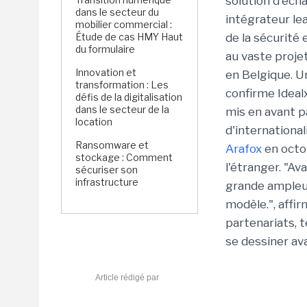
solution d'éch
dans le secteur du
intégrateur lea
mobilier commercial :
Étude de cas HMY Haut
de la sécurité 
du formulaire
au vaste proje
Innovation et
en Belgique. U
transformation : Les
confirme Ideal
défis de la digitalisation
dans le secteur de la
mis en avant pa
location
d'internationa
Ransomware et
Arafox
en octob
stockage : Comment
l'étranger. "Av
sécuriser son
infrastructure
grande ampleur,
modèle.", affir
partenariats, 
se dessiner avan
Article rédigé par