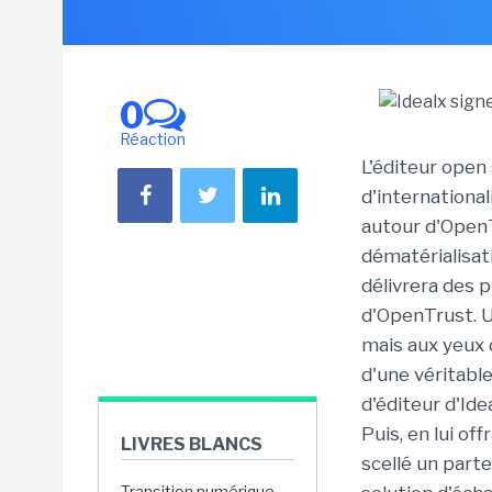
0
Réaction
L'éditeur open
d'internationa
autour d'OpenT
dématérialisati
délivrera des 
d'OpenTrust. U
mais aux yeux d
d'une véritabl
d'éditeur d'Ide
Puis, en lui of
LIVRES BLANCS
scellé un parte
Transition numérique