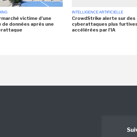
HING
INTELLIGENCE ARTIFICIELLE
rmarché victime d'une
CrowdStrike alerte sur des
e de données après une
cyberattaques plus furtives
erattaque
accélérées par l'IA
Sui