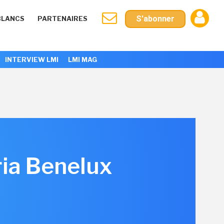
S'abonner
BLANCS
PARTENAIRES
INTERVIEW LMI
LMI MAG
ria Benelux