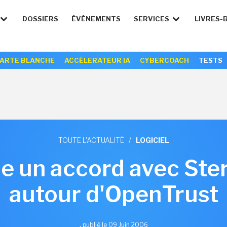
DOSSIERS
ÉVÉNEMENTS
SERVICES
LIVRES-
ARTE BLANCHE
ACCÉLERATEUR IA
CYBERCOACH
TESTS
TOUTE L'ACTUALITÉ
/
LOGICIEL
ne un accord avec Ste
autour d'OpenTrust
,
publié le 09 Juin 2006