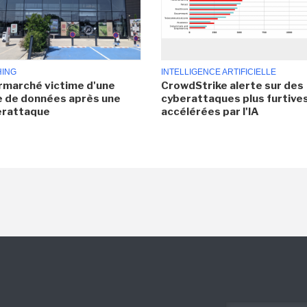
HING
INTELLIGENCE ARTIFICIELLE
rmarché victime d'une
CrowdStrike alerte sur des
e de données après une
cyberattaques plus furtives
erattaque
accélérées par l'IA