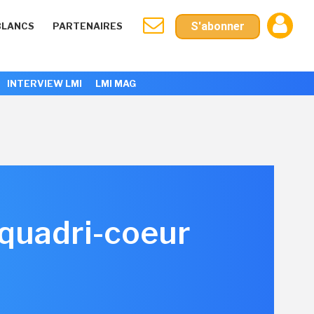
S'abonner
BLANCS
PARTENAIRES
INTERVIEW LMI
LMI MAG
 quadri-coeur