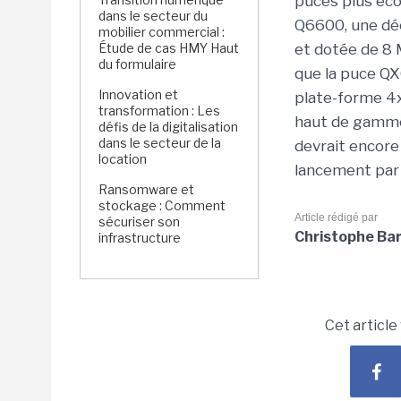
puces plus écon
dans le secteur du
Q6600, une déc
mobilier commercial :
Étude de cas HMY Haut
et dotée de 8 
du formulaire
que la puce QX6
Innovation et
plate-forme 4x
transformation : Les
haut de gamme
défis de la digitalisation
dans le secteur de la
devrait encore 
location
lancement par 
Ransomware et
stockage : Comment
Article rédigé par
sécuriser son
Christophe Ba
infrastructure
Cet article