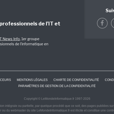
Sui
 professionnels de l’IT et
IT News Info
, 1er groupe
sionnels de l'informatique en
CEURS
MENTIONS LÉGALES
CHARTE DE CONFIDENTIALITÉ
COND
PARAMÈTRES DE GESTION DE LA CONFIDENTIALITÉ
Copyright © LeMondeInformatique.fr 1997-2026
on intégrale ou partielle, par quelque procédé que ce soit, des pages publiées sur ce
ur ou du webmaster du site LeMondeInformatique.fr est illicite et constitue une cont