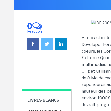
0
Réaction
A l'occasion de
Developer Forum
coeurs, les Co
Extreme Quad Q
multimédias h
GHz et utilisa
de 8 Mo de cac
supérieures au
hauteur des pe
environ 1000€.
LIVRES BLANCS
devrait progre
Transition numérique