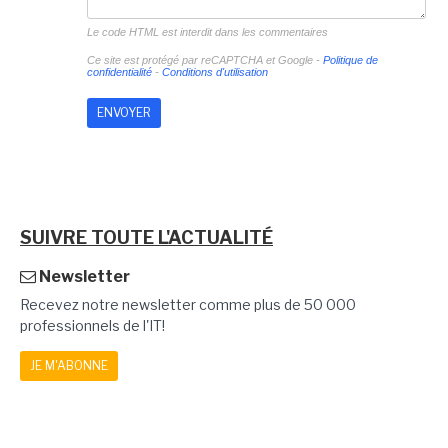
Le code HTML est interdit dans les commentaires
Ce site est protégé par reCAPTCHA et Google -
Politique de
confidentialité
-
Conditions d'utilisation
SUIVRE TOUTE L'ACTUALITÉ
Newsletter
Recevez notre newsletter comme plus de 50 000
professionnels de l'IT!
JE M'ABONNE