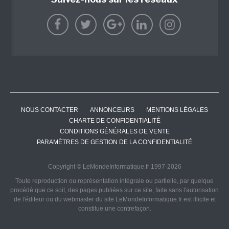
NOUS CONTACTER
ANNONCEURS
MENTIONS LÉGALES
CHARTE DE CONFIDENTIALITÉ
CONDITIONS GÉNÉRALES DE VENTE
PARAMÈTRES DE GESTION DE LA CONFIDENTIALITÉ
Copyright © LeMondeInformatique.fr 1997-2026
Toute reproduction ou représentation intégrale ou partielle, par quelque
procédé que ce soit, des pages publiées sur ce site, faite sans l'autorisation
de l'éditeur ou du webmaster du site LeMondeInformatique.fr est illicite et
constitue une contrefaçon.