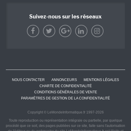
Suivez-nous sur les réseaux
NOUS CONTACTER
ANNONCEURS
MENTIONS LÉGALES
CHARTE DE CONFIDENTIALITÉ
CONDITIONS GÉNÉRALES DE VENTE
PARAMÈTRES DE GESTION DE LA CONFIDENTIALITÉ
Copyright © LeMondeInformatique.fr 1997-2026
Toute reproduction ou représentation intégrale ou partielle, par quelque
procédé que ce soit, des pages publiées sur ce site, faite sans l'autorisation
de l'éditeur ou du webmaster du site LeMondeInformatique.fr est illicite et