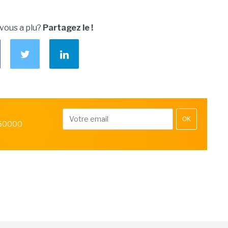
 vous a plu?
Partagez le !
OK
 50000