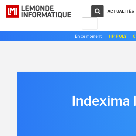
ACTUALITÉS
En ce moment :
HP POLY
C
Indexima 