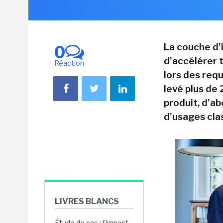
La couche d'
0
d'accélérer 
Réaction
lors des req
levé plus de 
produit, d'ab
d'usages clas
LIVRES BLANCS
Étude de cas : l'impact