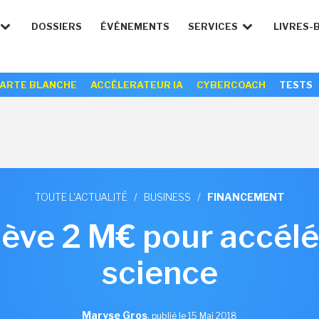
DOSSIERS
ÉVÉNEMENTS
SERVICES
LIVRES-
ARTE BLANCHE
ACCÉLERATEUR IA
CYBERCOACH
TESTS
TOUTE L'ACTUALITÉ
/
BUSINESS
/
FINANCEMENT
lève 2 M€ pour accélér
science
Maryse Gros
,
publié le 15 Mai 2018