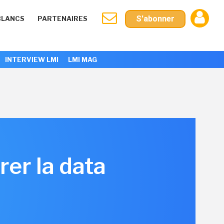
S'abonner
BLANCS
PARTENAIRES
INTERVIEW LMI
LMI MAG
er la data