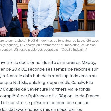
 droite sur la photo), PDG d’Indexima, co-fondateur de la société avec
 (à gauche), DG chargé du commerce et du marketing, et Nicolas
u centre), DG responsable des opérations. (Crédit : Indexima)
nventé le décisionnel du site d’itinéraires Mappy,
ser de 20 à 0,1 seconde ses temps de réponse sur
 y a 4 ans, le data hub de la start-up Indexima a su
anque Natixis, puis le groupe média Canal+. Elle
2 M€ auprès de Seventure Partners via le fonds
omplété par Bpifrance et la Région Ile-de-France.
oud et sur site, se présente comme une couche
re les datawarehouses mis en place par les