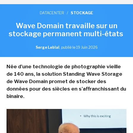
DATACENTER
/
STOCKAGE
Wave Domain travaille sur un
stockage permanent multi-états
Serge Leblal
,
publié le 19 Juin 2026
Née d'une technologie de photographie vieille
de 140 ans, la solution Standing Wave Storage
de Wave Domain promet de stocker des
données pour des siècles en s'affranchissant du
binaire.