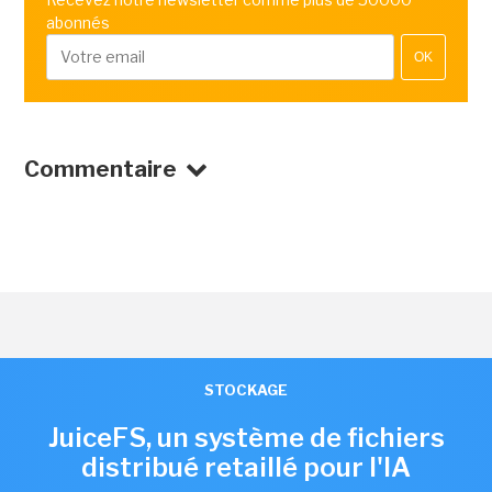
abonnés
OK
Commentaire
STOCKAGE
JuiceFS, un système de fichiers
distribué retaillé pour l'IA