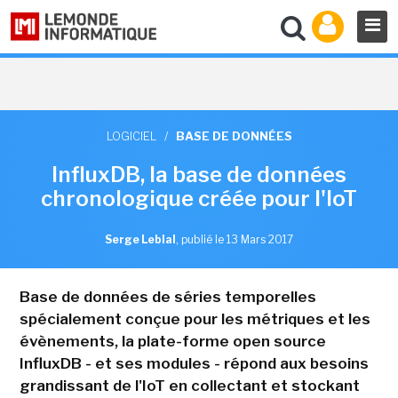
LOGICIEL
/
BASE DE DONNÉES
InfluxDB, la base de données
chronologique créée pour l'IoT
Serge Leblal
,
publié le 13 Mars 2017
Base de données de séries temporelles
spécialement conçue pour les métriques et les
évènements, la plate-forme open source
InfluxDB - et ses modules - répond aux besoins
grandissant de l'IoT en collectant et stockant