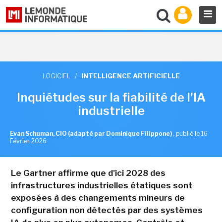
LOGICIEL
/
INTELLIGENCE ARTIFICIELLE
Inquiétudes sur la fiabilité de l'IA
industrielle
Evan Schuman, CIO (adapté par Dominique Filippone)
,
publié le 16
Février 2026
Le Gartner affirme que d'ici 2028 des
infrastructures industrielles étatiques sont
exposées à des changements mineurs de
configuration non détectés par des systèmes