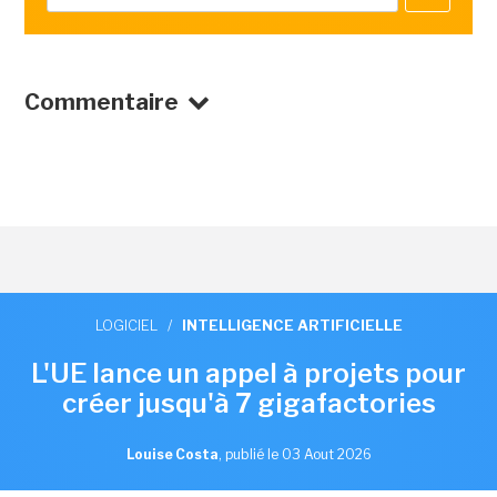
Commentaire
LOGICIEL
/
INTELLIGENCE ARTIFICIELLE
L'UE lance un appel à projets pour
créer jusqu'à 7 gigafactories
Louise Costa
,
publié le 03 Aout 2026