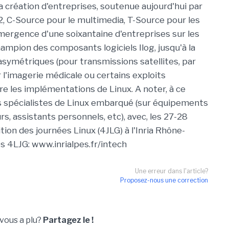
a création d'entreprises, soutenue aujourd'hui par
, C-Source pour le multimedia, T-Source pour les
ergence d'une soixantaine d'entreprises sur les
hampion des composants logiciels Ilog, jusqu'à la
s asymétriques (pour transmissions satellites, par
l'imagerie médicale ou certains exploits
e les implémentations de Linux. A noter, à ce
es spécialistes de Linux embarqué (sur équipements
, assistants personnels, etc), avec, les 27-28
ion des journées Linux (4JLG) à l'Inria Rhône-
les 4LJG: www.inrialpes.fr/intech
Une erreur dans l'article?
Proposez-nous une correction
 vous a plu?
Partagez le !