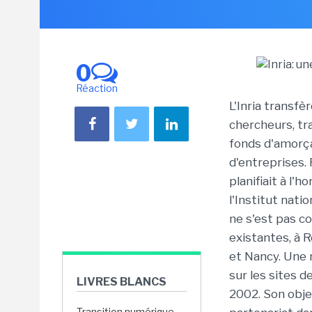
0
Réaction
L'Inria transf
chercheurs, tra
fonds d'amorça
d'entreprises. 
planifiait à l'
l'Institut nat
ne s'est pas c
existantes, à 
et Nancy. Une n
sur les sites d
LIVRES BLANCS
2002. Son obje
Transition numérique