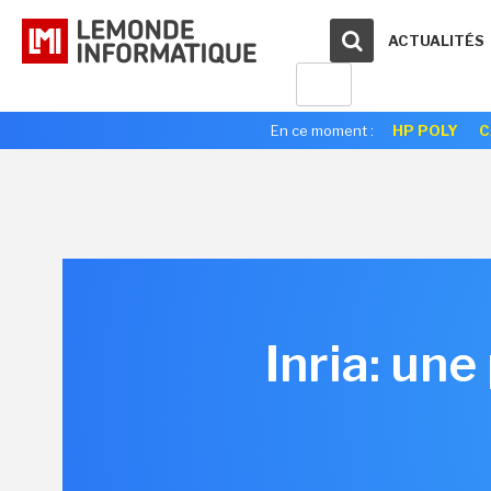
ACTUALITÉS
En ce moment :
HP POLY
C
Inria: une