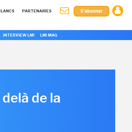
S'abonner
BLANCS
PARTENAIRES
INTERVIEW LMI
LMI MAG
 delà de la