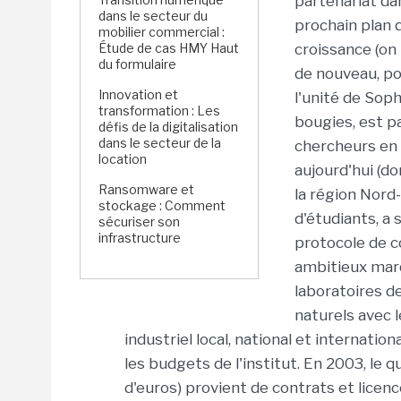
partenariat dan
dans le secteur du
prochain plan q
mobilier commercial :
Étude de cas HMY Haut
croissance (on
du formulaire
de nouveau, po
Innovation et
l'unité de Soph
transformation : Les
bougies, est p
défis de la digitalisation
dans le secteur de la
chercheurs en 
location
aujourd'hui (do
Ransomware et
la région Nord
stockage : Comment
d'étudiants, a 
sécuriser son
infrastructure
protocole de c
ambitieux marq
laboratoires d
naturels avec 
industriel local, national et internatio
les budgets de l'institut. En 2003, le q
d'euros) provient de contrats et licence