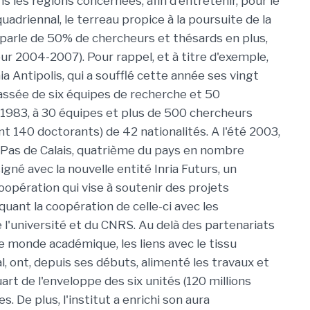
s les régions concernées, afin d'entretenir, pour le
uadriennal, le terreau propice à la poursuite de la
 parle de 50% de chercheurs et thésards en plus,
ur 2004-2007). Pour rappel, et à titre d'exemple,
ia Antipolis, qui a soufflé cette année ses vingt
assée de six équipes de recherche et 50
1983, à 30 équipes et plus de 500 chercheurs
nt 140 doctorants) de 42 nationalités. A l'été 2003,
-Pas de Calais, quatrième du pays en nombre
signé avec la nouvelle entité Inria Futurs, un
oopération qui vise à soutenir des projets
uant la coopération de celle-ci avec les
e l'université et du CNRS. Au delà des partenariats
le monde académique, les liens avec le tissu
nal, ont, depuis ses débuts, alimenté les travaux et
uart de l'enveloppe des six unités (120 millions
s. De plus, l'institut a enrichi son aura