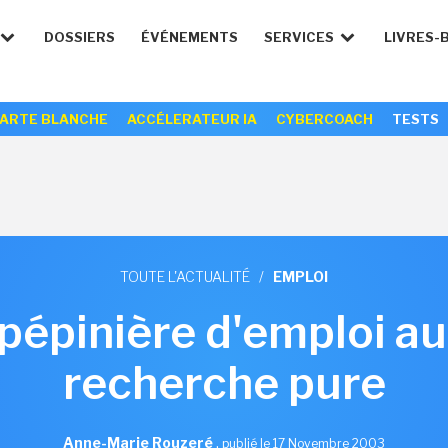
DOSSIERS
ÉVÉNEMENTS
SERVICES
LIVRES-
ARTE BLANCHE
ACCÉLERATEUR IA
CYBERCOACH
TESTS
TOUTE L'ACTUALITÉ
/
EMPLOI
 pépinière d'emploi au
recherche pure
Anne-Marie Rouzeré
,
publié le 17 Novembre 2003