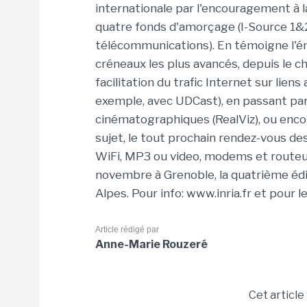
internationale par l'encouragement à l
quatre fonds d'amorçage (I-Source 1&2
télécommunications). En témoigne l'ém
créneaux les plus avancés, depuis le c
facilitation du trafic Internet sur lien
exemple, avec UDCast), en passant par 
cinématographiques (RealViz), ou encor
sujet, le tout prochain rendez-vous d
WiFi, MP3 ou video, modems et routeurs
novembre à Grenoble, la quatrième édit
Alpes. Pour info: www.inria.fr et pour 
Article rédigé par
Anne-Marie Rouzeré
Cet article