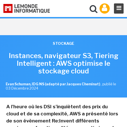
STOCKAGE
Instances, navigateur S3, Tiering
Intelligent : AWS optimise le
stockage cloud
Evan Schuman, IDG NS (adapté par Jacques Cheminat)
,
publié le
03 Décembre 2024
A l'heure où les DSI s'inquiètent des prix du
cloud et de sa complexité, AWS a présenté lors
de son évènement Re:Invent différents