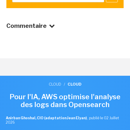
Commentaire
CLOUD
/
CLOUD
Pour l'IA, AWS optimise l'analyse
des logs dans Opensearch
Anirban Ghoshal, CIO (adaptation Jean Elyan)
,
publié le 02 Juillet
2026