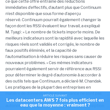
ce que cette offre entraîne des réductions
immédiates d’effectifs, d’autant plus que Continuum
n’est disponible que sous forme d’aperçu
réservé.
Continuum pourrait également changer la
façon dont les RSSI évaluent leur travail, a expliqué
M. Tyagi : « Le nombre de tickets importe moins. De
meilleurs indicateurs sont la rapidité avec laquelle les
risques réels sont validés et corrigés, le nombre de
faux positifs éliminés, et la capacité de
l’automatisation à réduire les risques sans causer de
nouveaux problèmes. »
Ces mêmes indicateurs
pourraient également servir de référence aux RSSI
pour déterminer le degré d’autonomie à accorder à
des outils tels que Continuum, a déclaré M. Chandak.
Les pratiques de la plupart des entreprises en
matière de données et de gouvernance ne sont pas
ARTICLE SUIVANT
encore prêtes pour une correction entièrement
Les datacenters AWS 7 fois plus efficient en
eau que la moyenne : vraiment ?
autonome, a-t-il ajouté, précisant que « la conception